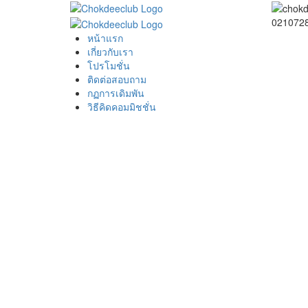
0210728
หน้าแรก
เกี่ยวกับเรา
โปรโมชั่น
ติดต่อสอบถาม
กฏการเดิมพัน
วิธีคิดคอมมิชชั่น