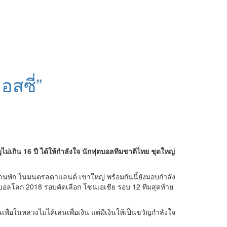
อสซี่”
ไม่เกิน 16 ปี ได้ให้กำลังใจ นักฟุตบอลทีมชาติไทย ชุดใหญ่
บ้านพัก ในมนตรลดาแลนด์ เขาใหญ่ พร้อมกันนี้ยังมอบกำลัง
ลโลก 2018 รอบคัดเลือก โซนเอเชีย รอบ 12 ทีมสุดท้าย
ื่อในหลวงไม่ได้เล่นเพื่อเงิน แต่มีเงินให้เป็นขวัญกำลังใจ