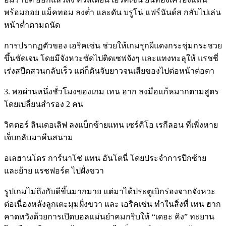
พร้อมถอย แม็คทอม ลงต่ำ และดัน บรูโน่ แฟร์นันด์ส กลับไปเล่น
หน้าต่ำตามถนัด
การปรากฏตัวของ เอริคเซ่น ช่วยให้เกมรุกผีแดงกระชุ่มกระชวย
ขึ้นชัดเจน โดยมีจังหวะซัดไปติดเซฟจังๆ และแทงทะลุให้ แรชชี่
เร่งสปีดสวนกลับเร็ว แต่ก็ดันจับยาวจนเสียของไปต่อหน้าต่อตา
3. พอผ่านหนึ่งชั่วโมงของเกม เทน ฮาก ลงมือแก้หมากตามสูตร
โดยเปลี่ยนสำรอง 2 คน
วิคตอร์ ลินเดอเลิฟ ลงแบ็กซ้ายแทน เซร์คิโอ เรกีลอน ที่เพิ่งหาย
เจ็บกลับมาคืนสนาม
อเลฮานโดร การ์นาโช่ แทน อันโตนี่ โดยประจำการปีกซ้าย
และย้าย แรชฟอร์ด ไปฝั่งขวา
รูปเกมไม่ถึงกับดีขึ้นมากมาย แต่มาได้ประตูเบิกร่องจากจังหวะ
ต่อเนื่องหลังลูกเตะมุมฝั่งขวา และ เอริคเซ่น ทำในสิ่งที่ เทน ฮาก
คาดหวังด้วยการเปิดบอลแม่นยำคมกริบให้ “เดอะ คิง” ทะยาน