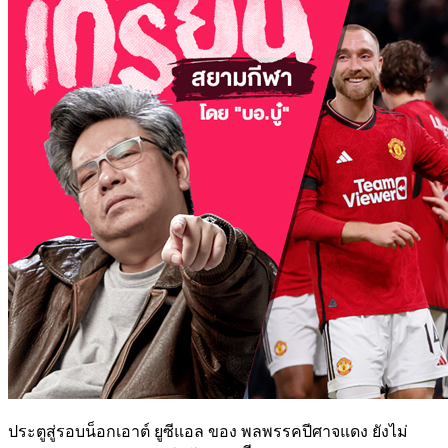
ประตูสู่รอบน็อกเอาต์ ยูซีแอล ของ พลพรรคปีศาจแดง ยังไม่