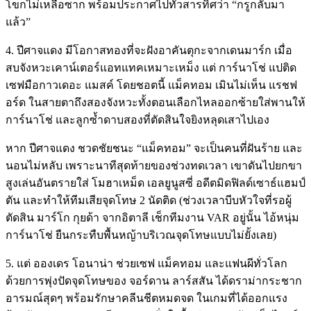
โขกไม่เหลือซาก พร้อมประกาศไปทั่วสารทิศว่า “กรูกลับมา
แล้ว”
4. ปีศาจแดง มีโอกาสทองที่จะฝังอาคันตุกะจากเดนมาร์ก เมื่อ
สบจังหวะเคาน์เตอร์แอทแทคเหมาะเหม็ง แต่ การ์นาโช่ แปติด
เซฟมือกาวเดอะ แมสค์ โดยชอตนี้ แม็คทอม เมินไม่เห็น แรชฟ
อร์ด ในสายตาถึงสองจังหวะทั้งตอนเลือกไหลออกซ้ายใส่พานให้
การ์นาโช่ และลูกซ้ำดาบสองที่ตัดสินใจยิงหลุดเสาไปเอง
หาก ปีศาจแดง ชวดชัยชนะ “แม็คทอม” จะเป็นคนที่ฝันร้าย และ
นอนไม่หลับ เพราะนาทีสุดท้ายของช่วงทดเวลา เขาดันไปยกขา
สูงเล่นอันตรายใส่ โมฮาเหม็ด เอลยูนูสซี่ อดีตมิดฟิลด์เซาธ์แฮมป์
ตัน และทำให้ทีมเสียจุดโทษ 2 นัดติด (ช่วงเวลาบีบหัวใจที่รอผู้
ตัดสิน มาร์โก กุยด้า จากอิตาลี เช็กทีมงาน VAR อยู่นั้น ไอ้หนุ่ม
การ์นาโช่ ยืนกระทืบพื้นหญ้าบริเวณจุดโทษแบบไม่ยั้งเลย)
5. แต่ อองเดร โอนาน่า ช่วยเซฟ แม็คทอม และแฟนผีทั่วโลก
ด้วยการพุ่งปัดจุดโทษของ จอร์ดาน ลาร์สสัน ได้ดราม่ากระชาก
อารมณ์สุดๆ พร้อมรักษาคลีนชีตหมดจด ในเกมที่ได้ออกแรง