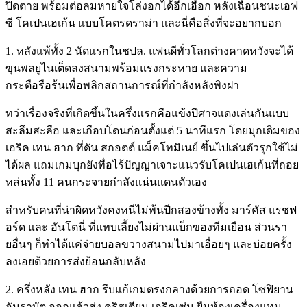
ปิดตาย พร้อมต่อลมหายใจโล่งอกได้ีอีกเฮือก หลังเฉือนชนะเอฟ
ซี โคเปนเฮเก้น แบบโคตรดราม่า และนี่คือสิ่งที่จะอยากบอก
1. หลังแพ้ทั้ง 2 นัดแรกในชปล. แฟนผีทั่วโลกต่างคาดหวังจะได้
ขุนพลยูไนเต็ดลงสนามพร้อมแรงกระหาย และความ
กระตือรือร้นเพื่อพลิกสถานการณ์ที่กำลังหลังพิงฝา
ทว่าเรื่องจริงที่เกิดขึ้นในครึ่งแรกคือแข้งปีศาจแดงเล่นกันแบบ
สะลึมสะลือ และเกือบโดนก่อนตั้งแต่ 5 นาทีแรก โดยมุกเดิมของ
เอริค เทน ฮาก ที่ดัน สกอตต์ แม็คโทมิเนย์ ขึ้นไปเล่นตัวรุกใช้ไม่
ได้ผล แถมเกมบุกยังทื่อไร้ปัญญาเจาะแนวรับโคเปนเฮเก้นที่ถอย
หล่นทั้ง 11 คนกระจายกำลังแน่นแดนตัวเอง
สำหรับคนที่น่าผิดหวังคงหนีไม่พ้นปีกสองข้างทั้ง มาร์คัส แรชฟ
อร์ด และ อันโตนี่ ที่แทบเลี้ยงไม่ผ่านแบ็กของทีมเยือน ส่วนรา
ยอื่นๆ ก็ทำได้แค่จ่ายบอลขวางสนามไปมาเอื่อยๆ และบ่อยครั้ง
ลงเอยด้วยการส่งย้อนกลับหลัง
2. ครึ่งหลัง เทน ฮาก รีบแก้เกมตรงกลางด้วยการถอด โซฟิยาน
อัมราบัต ออกแล้วส่ง คริสเตียน เอริคเซ่น ยืนห้องเครื่องแทน