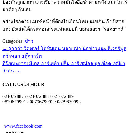
ป้องกันลูกยากๆ และเรียกความมั่นใจอื้อซ่าตามหลัง แม็กไกวร์
มาติดๆ กันเลย
อย่างไรก็ตามแมตช์หน้าที่ต้องไปเยือนโคเปนเฮเก้น ถ้า ปีศาจ
แดง ยังเล่นได้กระท่อนกระแท่นแบบนี้ บอกเลยว่า “รอดยากส์”
Categories:
ข่าว
←
ถูกกว่า วิคเตอร์ โอซิมเฮน หลายเท่า!นักข่าวแนะ ลิเวอร์พูล
คว้าหอก สตุ๊ตการ์ท
ที่นี่ชนะยาก! มิเกล อาร์เตต้า ปลื้ม อาร์เซน่อล บุกเชือด เซบีย่า
ถึงถิ่น
→
CALL US 24 HOUR
021072887 / 021072888 / 021072889
0879679991 / 0879679992 / 0879679993
www.facebook.com
master.cbo