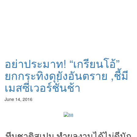
อย่าประมาท! “เกรียนโอ้”
ยกกระทิงดุยังอันตราย ,ชี้มี
เมสซี่เวอร์ชั่นช้า
June 14, 2016
ทีมชาติสเปน ทำผลงานได้ไม่ดีนัก