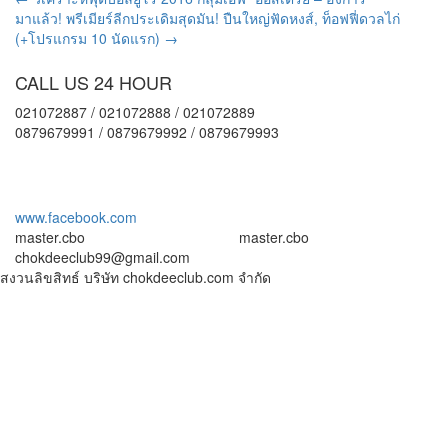
มาแล้ว! พรีเมียร์ลีกประเดิมสุดมัน! ปืนใหญ่ฟัดหงส์, ท็อฟฟี่ดวลไก่
(+โปรแกรม 10 นัดแรก)
→
CALL US 24 HOUR
021072887 / 021072888 / 021072889
0879679991 / 0879679992 / 0879679993
www.facebook.com
master.cbo
master.cbo
chokdeeclub99@gmail.com
สงวนลิขสิทธ์ บริษัท chokdeeclub.com จำกัด