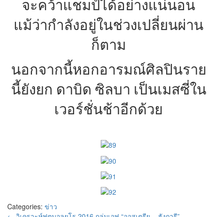
จะคว้าแชมป์ได้อย่างแน่นอน
แม้ว่ากำลังอยู่ในช่วงเปลี่ยนผ่าน
ก็ตาม
นอกจากนี้หอกอารมณ์ศิลปินราย
นี้ยังยก ดาบิด ซิลบา เป็นเมสซี่ใน
เวอร์ชั่นช้าอีกด้วย
Categories:
ข่าว
←
วิเคราะห์ฟุตบอลยูโร 2016 กลุ่มเอฟ “ออสเตรีย – ฮังการี”