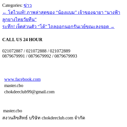
Categories:
ข่าว
←
โตไวแท้! ภาพล่าสุดของ “น้องแบม” เจ้าของฉายา “นางฟ้า
ลูกยางไทยวัยทีน”
ระทึก! เจ็ตส่วนตัว “โด้” ไถลออกนอกรันเวย์ขณะลงจอด
→
CALL US 24 HOUR
021072887 / 021072888 / 021072889
0879679991 / 0879679992 / 0879679993
www.facebook.com
master.cbo
chokdeeclub99@gmail.com
master.cbo
สงวนลิขสิทธ์ บริษัท chokdeeclub.com จำกัด