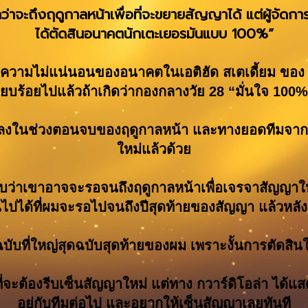
่าจะถึงฤดูกาลหน้าเพื่อที่จะขยายสัญญาได้ แต่ผู้จัดกา
ได้ตัดสินอนาคตนักเตะเยอรมันแบบ 100%”
ึงความไม่แน่นอนของอนาคตในเอติฮัด สเตเดี้ยม ของ 
ียบร้อยไปแล้วถ้าเกิดว่ากองกลางวัย 28 “มั่นใจ 1
ดลงในช่วงตอนจบของฤดูกาลหน้า และทางยอดทีมจากแ
ใหม่แล้วด้วย
รับว่าเขาอาจจะรอจนถึงฤดูกาลหน้าเพื่อเจรจาสัญญาใหม่
็นไปได้ที่ผมจะรอไปจนถึงปีสุดท้ายของสัญญา แล้วหลัง
บที่ใหญ่สุดฉบับสุดท้ายของผม เพราะงั้นการตัดสินใ
นที่จะต้องรีบเซ็นสัญญาใหม่ แต่ทาง กวาร์ดิโอล่า ได้
อยู่กับทีมต่อไป และอยากให้เซ็นสัญญาเลยทันที