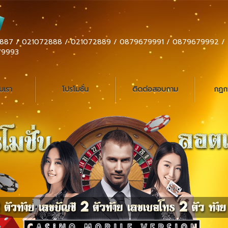
887 / 021072888 / 021072889 / 0879679991 / 0879679992 /
79993
ับเรา
โปรโมชั่น
ติดต่อสอบถาม
กฏกา