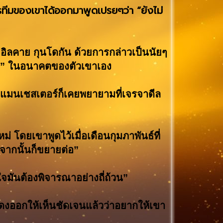
รทีมของเขาได้ออกมาพูดเปรยๆว่า “ยังไม่
อิลคาย กุนโดกัน ด้วยการกล่าวเป็นนัยๆ
00%” ในอนาคตของตัวเขาเอง
มนเชสเตอร์ก็เคยพยายามที่เจรจาดีล
 โดยเขาพูดไว้เมื่อเดือนกุมภาพันธ์ที่
จากนั้นก็ขยายต่อ”
จมันต้องพิจารณาอย่างถี่ถ้วน”
แสดงออกให้เห็นชัดเจนแล้วว่าอยากให้เขา