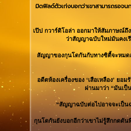
มิดฟิลด์ตัวเก่งบอกว่าเขาสามารถรอจนกว
เป๊ป กวาร์ดิโอล่า ออกมาให้สัมภาษณ์ถ
ว่าสัญญาฉบับใหม่มันคงเร
สัญญาของกุนโดกันกับทางซิตี้จะหม
อดีตห้องเครื่องของ ‘เสือเหลือง’ ยอม
ผ่านมาว่า “มันเป
“สัญญาฉบับต่อไปอาจจะเป็นฉบั
กุนโดกันยังบอกอีกว่าเขาไม่รู้สึกกดดั