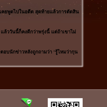
่เราเคยพูดไปในอดีต สุดท้ายแล้วการตัดสิน
วันนี้ก็คงดีกว่าพรุ่งนี้ แต่ถ้าเขาไม่
ตอบนักข่าวหลังถูกถามว่า ‘รู้ไหมว่ากุน