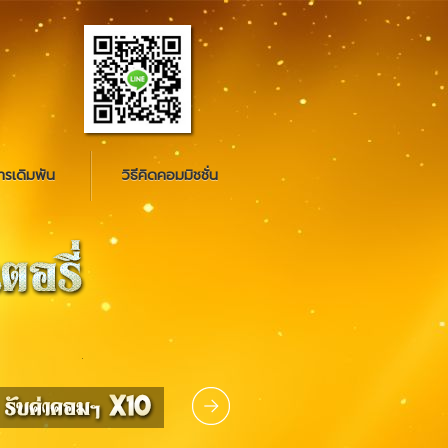
รเดิมพัน
วิธีคิดคอมมิชชั่น