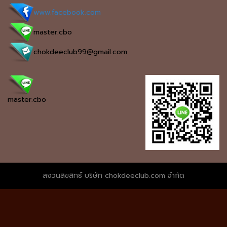
www.facebook.com
master.cbo
chokdeeclub99@gmail.com
master.cbo
สงวนลิขสิทธ์ บริษัท chokdeeclub.com จำกัด