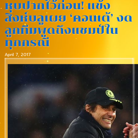
หุบปากไว้ก่อน! แข้ง
สิงห์บลูเผย ‘คอนเต้’ งด
ลูกทีมพูดถึงแชมป์ใน
ทุกกรณี
April 7, 2017