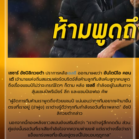
เซซาร์ อัซปิลิกวยต้า
ปราการหลัง
เชลซี
ออกมาเผยว่า
อันโตนิโอ คอน
เต้
เจ้านายแห่งถิ่นสแตมฟอร์ดบริดจ์สั่งห้ามลูกทีมสิงห์บลูทุกคนพูด
ถึงเรื่องแชมป์ไม่ว่าจะกรณีใดๆ ก็ตาม หลัง
เชลซี
กำลังอยู่ในเส้นทาง
ลุ้นแชมป์พรีเมียร์ ลีก และแชมป์เอฟเอ คัพ
“ผู้จัดการทีมห้ามเราพูดถึงถ้วยแชมป์ แน่นอนว่าทุกทีมอยากเข้ามายืน
ตรงที่เราอยู่ (จ่าฝูง) เราต่างรู้ดีว่าทุกทีมกำลังรอวันที่เราพลาด” อัซปิ
ลิกวยต้ากล่าว
นอกจากนี้กองหลังชาวสเปนยังเสริมอีกว่า “เราต่างรู้สึกกดดัน ส่วน
คู่แข่งนั้นรอวันที่เราเสียกำลังใจจากความพ่ายแพ้ แต่เราต่างเชื่อว่าเรา
แข็งแกร่งพอที่จะยืนอยู่ตรงนี้ไปจนจบฤดูกาล”