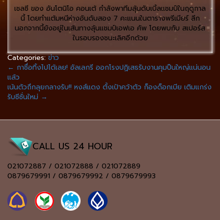
เชลซี ของ อันโตนิโอ คอนเต้ กำลังพาทีมลุ้นดับเบิ้ลแชมป์ในฤดูกาล
นี้ โดยทำแต้มหนีห่างอันดับสอง 7 คะแนนในตารางพรีเมียร์ ลีก
นอกจากนี้ยังอยู่ในเส้นทางลุ้นแชมป์เอฟเอ คัพ โดยพบกับ สเปอร์ส
ในรอบรองชนะเลิศอีกด้วย
Categories:
ข่าว
←
กาชื่อทิ้งไปได้เลย! อัลเลกรี ออกโรงปฏิเสธรับงานคุมปืนใหญ่แน่นอน
แล้ว
เน้นตัวถึกลุยกลางรับ!! หงส์แดง ตั้งเป้าคว้าตัว ก็องด็อกเบีย เติมแกร่ง
รับซีซั่นใหม่
→
CALL US 24 HOUR
021072887 / 021072888 / 021072889
0879679991 / 0879679992 / 0879679993