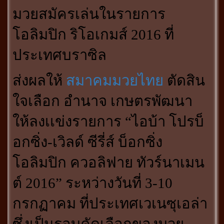
มวยสมัครเล่นในรายการ
โอลิมปิก ริโอเกมส์ 2016 ที่
ประเทศบราซิล
ส่งผลให้
สมาคมมวยไทย
ตัดสิน
ใจเลือก อำนาจ เกษตรพัฒนา
ให้ลงเเข่งรายการ “ไอบ้า โปรบ็
อกซิ่ง-เวิลด์ ซีรี่ส์ บ็อกซิ่ง
โอลิมปิก ควอลิฟาย ทัวร์นาเมน
ต์ 2016” ระหว่างวันที่ 3-10
กรกฏาคม ที่ประเทศเวเนซุเอล่า