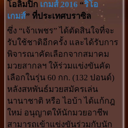
โอลิมปิก
เกมส์ 2016
“
ริโอ
เกมส์
” ที่ประเทศบราซิล
ซึ่ง “เจ้าเพชร” ได้ตัดสินใจที่จะ
รับใช้ชาติอีกครั้ง และได้รับการ
พิจารณาคัดเลือกจากสมาคม
มวยสากลฯ ให้ร่วมแข่งขันคัด
เลือกในรุ่น 60 กก. (132 ปอนด์)
หลังสหพันธ์มวยสมัครเล่น
นานาชาติ หรือ ไอบ้า ได้แก้กฎ
ใหม่ อนุญาตให้นักมวยอาชีพ
สามารถเข้าแข่งขันร่วมกับนัก