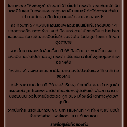
โอกาสของ ”สิงห์บลูส์” บ้างนาที 51 ดีเอโก้ คอสต้า ตอกส้นกะให้ วิค
เตอร์ โมเสส ในกรอบฝั่งขวาถูก เจมส์ มิลเนอร์ ตัดได้ทว่าดันทำลั่น
เข้าทาง โมเสส ยิงยัดมุมแคบเช็ดเสานอกออกหลัง
กระทั่งนาที 57 แฟนบอลในแอนฟิลด์เฮสนั่นเมื่อทีมรักตีเสมอ 1-1
บอลครอสลึกมาทางซ้าย เจมส์ มิลเนอร์ ตามไปโขกกลับมาปากประตู
แฉลบแนวรับเชลซีกลายเป็นตั้งให้ จอร์จินโย่ ไวนัลดุม โขกแค่ 6 หลา
ตุงตาข่าย
จากนั้นเกมแลกหมัดอีกครั้งนาที 68 วิลเลี่ยน กระชากขึ้นทางขวา
แล้วเปิดกดดันไปปากประตู คอสต้า ปรี่ชาร์จทว่าไม่ถึงลูกหลุดเสาไกล
ออกหลัง
”หงส์แดง” ส่งหมากเก่ง ซาดิโอ มาเน่ ลงไปป่วนในช่วง 15 นาทีท้าย
ของเกม
จากจังหวะสวนกลับนาที 76 เชลซี เรียกจุดโทษเมื่อ คอสต้า หลุดเข้า
กรอบแล้วถูก โฌแอล มาติป เกี่ยวล้มลงผู้ตัดสินเป่าฟาวล์ ทว่าดาว
ยิงสแปนิชหวดไปซ้ายมือตัวเอง ถูก ซิมง มิโญเล่ต์ เดาทางพุ่งเซฟ
ถูกทิศ
จากนั้นทำอะไรได้ไม่มากจบ 90 นาที เสมอกันที่ 1-1 ทำให้ เชลซี ยังนำ
จ่าฝูงทิ้งห่าง ”หงส์แดง” 10 แต้มเช่นเดิม
รายชื่อผู้เล่นทั้งสองทีม