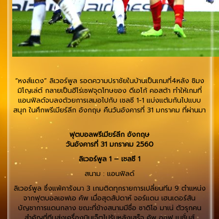
“หงส์แดง” ลิเวอร์พูล รอดความปราชัยในบ้านเป็นเกมที่4หลัง ซิมง
มิโญเล่ต์ กลายเป็นฮีโร่เซฟจุดโทษของ ดีเอโก้ คอสต้า ทำให้เกมที่
แอนฟิลด์จบลงด้วยการเสมอไปกับ เชลซี 1-1 แบ่งแต้มกันไปแบบ
สนุก ในศึกพรีเมียร์ลีก อังกฤษ คืนวันอังคารที่ 31 มกราคม ที่ผ่านมา
ฟุตบอลพรีเมียร์ลีก อังกฤษ
วันอังคารที่ 31 มกราคม 2560
ลิเวอร์พูล 1 – เชลซี 1
สนาม : แอนฟิลด์
ลิเวอร์พูล ซึ่งแพ้คารังมา 3 เกมติดทุกรายการเปลี่ยนทีม 9 ตำแหน่ง
จากฟุตบอลเอฟเอ คัพ เมื่อสุดสัปดาห์ จอร์แดน เฮนเดอร์สัน
บัญชาการแดนกลาง ขณะที่ข้างสนามมีชื่อ ซาดิโอ มาเน่ ตัวรุกคน
สำคัญที่ทีมส่งเครื่องบินเจ็ตไปรับหลังเสร็จ คัพ ออฟ เนชั่นส์