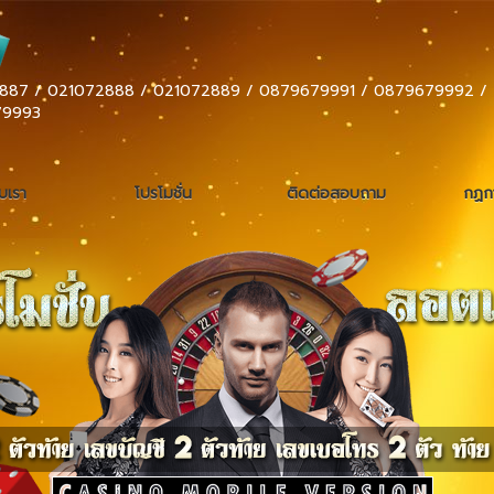
887 / 021072888 / 021072889 / 0879679991 / 0879679992 /
79993
ับเรา
โปรโมชั่น
ติดต่อสอบถาม
กฏกา