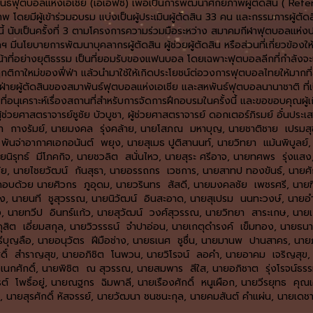
ธ์ฟุตบอลแห่งเอเชีย (เอเอฟซี) เพื่อเป็นการพัฒนาศักยภาพผู้ตัดสิน ( Refere
าพ โดยมีผู้เข้าร่วมอบรม แบ่งเป็นผู้ประเมินผู้ตัดสิน 33 คน และกรรมการผู้ตั
รนี้ นับเป็นครั้งที่ 3 ตามโครงการความร่วมมือระหว่าง สมาคมกีฬาฟุตบอลแห่
มีนโยบายการพัฒนาบุคลากรผู้ตัดสิน ผู้ช่วยผู้ตัดสิน หรือส่วนที่เกี่ยวข้องให้
้าที่อย่างยุติธรรม เป็นที่ยอมรับของแฟนบอล โดยเฉพาะฟุตบอลลีกที่กำลังจะเริ่
กฎกติกาใหม่ของฟี่ฟ่า แล้วนำมาใช้ให้เกิดประโยชน์ต่อวงการฟุตบอลไทยให้มากที่
ายผู้ตัดสินของสมาพันธ์ฟุตบอลแห่งเอเชีย และสหพันธ์ฟุตบอลนานาชาติ ที่เป็
ุเคราะห์เรื่องสถานที่สำหรับการจัดการฝึกอบรมในครั้งนี้ และขอขอบคุณผู้เกี่ย
้ช่วยศาสตราจารย์ชูชัย บัวบูชา, ผู้ช่วยศาสตราจารย์ ดอกเตอร์ภิรมย์ อั๋นประเส
ปรีชา กางรัมย์, นายมงคล รุ่งคล้าย, นายโสภณ มหาบุญ, นายชาติชาย เปรมส
นจ่าอากาศเอกอนันต์ พยุง, นายสุเมธ ปูติสานนท์, นายวิทยา แม้นพิบูลย์, 
ยนิรุทธ์ มีโภคกิจ, นายชวลิต สนั่นไหว, นายสุระ ศรีอาจ, นายทศพร รุ่งแสง,
ชัย, นายไชยวัฒน์ กันสุธา, นายอรรถกร เวชการ, นายสาทป ทองขันธ์, นายศั
ประกอบด้วย นายศิวกร ภูอุดม, นายวรินทร สัสดี, นายมงคลชัย เพชรศรี, นายฑ
ช่าง, นายนที ชูสุวรรณ, นายนิวัฒน์ อินสะอาด, นายสุเปรม นนทะวงษ์, นาย
อง, นายทวีป อินทร์แก้ว, นายสุวัฒน์ วงศ์สุวรรณ, นายวิทยา สาระเกษ, นายเ
ต เอี่ยมสกุล, นายวิวรรธน์ จำปาอ่อน, นายเกตุดำรงค์ เข็มทอง, นายธนากร
รีบุญลือ, นายอนุวัตร ฝีมือช่าง, นายธเนศ ชูชื่น, นายมานพ ปานสาคร, นา
สดิ์ สำราญสุข, นายอภิชิต โนพวน, นายวิโรจน์ ลอคำ, นายอาคม เจริญสุข, นาย
อเนกศักดิ์, นายพิชิต ณ สุวรรณ, นายสมพาร สีใส, นายอภิชาต รุ่งโรจน์ธรร
ต์ โพธิ์อยู่, นายณฐกร ฉิมพาลี, นายเรืองศักดิ์ หนูเผือก, นายวีรยุทธ คุ
นายสุรศักดิ์ หัสจรรย์, นายวัฒนา ชนชนะกุล, นายคมสันต์ คำแผ่น, นายเดชา 