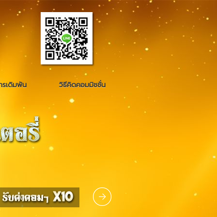
รเดิมพัน
วิธีคิดคอมมิชชั่น