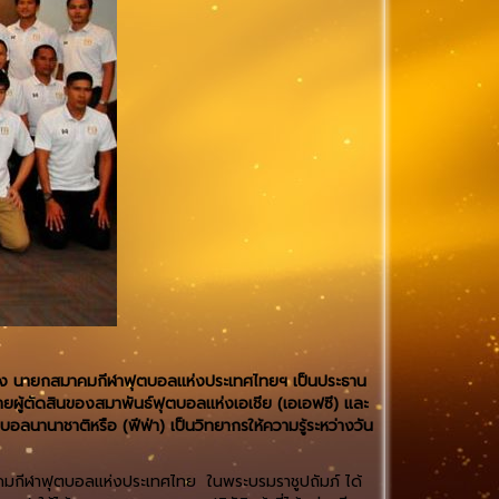
์ม่วง นายกสมาคมกีฬาฟุตบอลแห่งประเทศไทยฯ เป็นประธาน
ู้ตัดสินของสมาพันธ์ฟุตบอลแห่งเอเชีย (เอเอฟซี) และ
อลนานาชาติหรือ (ฟีฟ่า) เป็นวิทยากรให้ความรู้ระหว่างวัน
คมกีฬาฟุตบอลแห่งประเทศไทย ในพระบรมราชูปถัมภ์ ได้