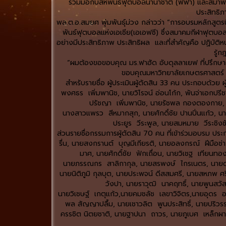
ร่วมมือกับสหพันธ์ฟุตบอลนานาชาติ (ฟีฟ่า) และสมาพัน
ประสิทธิภ
พล.ต.อ.สมยศ พุ่มพันธุ์ม่วง กล่าวว่า “การอบรมหลักสูต
พันธ์ฟุตบอลแห่งเอเชีย(เอเอฟซี) ซึ่งสมาคมกีฬาฟุตบอลฯ 
อย่างมีประสิทธิภาพ ประสิทธิผล และที่สำคัญคือ ปฏิบัติหน
รู้
“ผมต้องขอขอบคุณ มร.ฟาฮัด อับดุลลาเยฟ ที่ปรึกษาฝ่
ขอบคุณมหาวิทยาลัยเกษตรศาสตร์ ที่อน
สำหรับรายชื่อ ผู้ประเมินผู้ตัดสิน 33 คน ประกอบด้วย ผู
พงศธร เพิ่มพานิช, นายวิโรจน์ อ่อนโก้ก, พันจ่าเอก
ปรัชญา เพิ่มพานิช, นายรัชพล กองตองกาย, พั
นางสาวแพรว สีหมากสุก, นายศักดิ์ชัย ปานปิ่นแก้ว, นา
ประยูร วีระพูล, นายสมหมาย วีระชิง
ส่วนรายชื่อกรรมการผู้ตัดสิน 70 คน ที่เข้าร่วมอบรม 
รื่น, นายสงกรานต์ บุญมีเกียรติ, นายอลงกรณ์ ฝีมือ
มาศ, นายศักดิ์ชัย ฟักเถื่อน, นายวิเชฐ เทียนท
นายภรรณกร สาลิกากุล, นายสรพงษ์ ไกรเนตร, นายดุสิ
นายนิติภูมิ กุลบุต, นายประพจน์ ดีสสมศรี, นายสหภพ ศ
วังปา, นายราวุฒิ นาคฤทธิ์, นายพูนสวั
นายวิเชษฐ์ เกตุแก้ว,นายคมชลัช เลขาวิจิตร,นายอุดร 
พล สัญญาปลื้ม, นายเชาวลิต พูนประสิทธิ์, นายปริวรร
ครรชิต นิตยชาติ, นายฐาปนา ถาวร, นายภูเบศ เหล็กผา, 