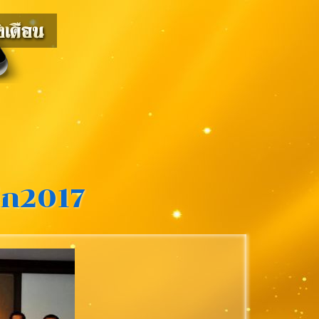
ีก2017