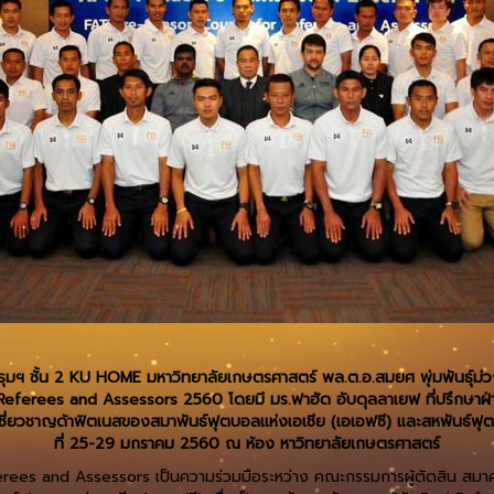
พันธุมฯ ชั้น 2 KU HOME มหาวิทยาลัยเกษตรศาสตร์ พล.ต.อ.สมยศ พุ่มพันธุ
erees and Assessors 2560 โดยมี มร.ฟาฮัด อับดุลลาเยฟ ที่ปรึกษาฝ่ายผ
เชี่ยวชาญด้าฟิตเนสของสมาพันธ์ฟุตบอลแห่งเอเชีย (เอเอฟซี) และสหพันธ์ฟุตบ
ที่ 25-29 มกราคม 2560 ณ ห้อง หาวิทยาลัยเกษตรศาสตร์
ees and Assessors เป็นความร่วมมือระหว่าง คณะกรรมการผู้ตัดสิน สมา