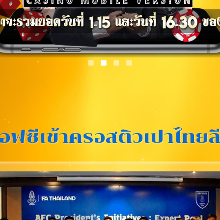
อฟซีเข้าครอสติวเปาไทยล