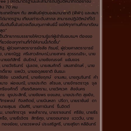
e ) ให้ได้มาตรฐานและสามารถปฏิบัติหน้าที่ได้อย่างมี
ดสิน 70 คน
งประเทศไทยฯ กับ สหพันธ์ฟุตบอลนานาชาติ (ฟีฟ่า) และสมา
ได้มาตรฐาน เทียบเท่าระดับสากล สามารถปฏิบัติหน้าที่ได้
มต้นขึ้นในช่วงเดือนกุมภาพันธ์นี้ ขอให้ทุกท่านศึกษาเรียน
สุด”
นวิทยากรบรรยายให้ความรู้แก่ผู้เข้ารับอบรมฯ ต้องขอ
วข้องทุกท่านที่ทำให้งานนี้เกิดขึ้น”
ริฐ, ผู้ช่วยศาสตราจารย์ชลัช ภิรมย์, ผู้ช่วยศาสตราจารย์
ุข, นายณัฏฐ ศรีเสาวลักษณ์,นายสาคร สุวรรณจิระ, นาย
นายอภิสิทธิ์ อ้นรักษ์, นายชัยณรงค์ แย้มขจร
 นายวัชรินทร์ นุ่มเดช, นายสมศักดิ์ เสมสายัณห์ , นาย
กดิ์ชาย แพบัว, นายอดุลยชาติ ขันธมะ
ีธิชัย นวลจันทร์, นายชัยฤกษ์ งามสม, นายภูมรินทร์ คำ
อำนาจ ผ่องมณี, นายประกิต สโรบล, นายจักรตราวุธ จุล
กรียงศักดิ์ เกียรติสงคราม, นายวิศเวศ สังข์นคร
 ยูรประสิทธิ์, นายชัยพร ยงแสง, นายประกิต สุขยัง,
ยภัทรพงษ์ กิจสถิตย์, นายบินหลา ปรีดา, นายราชันย์ ดา
สุเมธ เปียศิริ, นายทานินทร์ รื่นจิตต์
ม, นายภัทราวุธ พลสำราญ, นายราเชนทร์ ศรีชัย, นายธีร
ณเครือ, นายธีรจิตร สิทธิศุข, นายจอมทอง แวววับ, นาย
ทองย้อย, นายวรพงษ์ ประเสริฐศรี, นายสุริยา หลีอินทร์