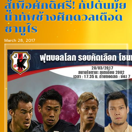
สู้เพื่อศักดิ์ศรี! กัปตันมุ้ย
นำทัพช้างศึกดวลเดือด
ซามูไร
March 28, 2017