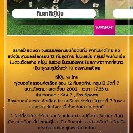
ธีรศิลป์ แดงดา จะสวมปลอกแขนกัปตันทีม พาทีมชาติไทย ลง
แข่งขันฟุตบอลโลกรอบ 12 ทีมสุดท้าย โซนเอเชีย กลุ่มบี พบกับหนึ่ง
ในตัวเต็งอย่าง ญี่ปุ่น ในช่วงเย็นวันอังคาร ในสภาพอากาศที่หนาว
เย็น อุณหภูมิต่ำกว่า 10 องศาเซลเซียส
ญี่ปุ่น vs ไทย
ฟุตบอลโลกรอบคัดเลือก รอบ 12 ทีมสุดท้าย กลุ่ม B นัดที่ 7
สนามไซตามะ สเตเดี้ยม 2002 เวลา : 17.35 น.
ถ่ายทอดสด : ช่อง 7 , Fox Sports
ศึกฟุตบอลโลกรอบคัดเลือก โซนเอเชียจะแข่งขัน เป็นเกมที่ 7 ในรอบ
แบ่งกลุ่ม วันอังคารนี้ ทั้งกลุ่มเอ และกลุ่มบี
ไฮไลท์ที่ชาวไทย ให้ความสนใจ แน่นอนว่า อยู่ที่สนามไซตามะ เวิลด์
คัพ สเตเดี้ยม ที่ประเทศญี่ปุ่น เมื่อ ทีมซามูไร บลูส์ จะเปิดบ้านต้อนรับ
การมาเยือนของขุนพลช้างศึกไทย