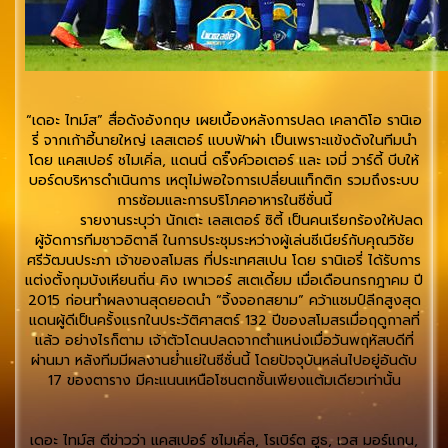
“เดอะ ไทม์ส” สื่อดังอังกฤษ เผยเบื้องหลังการปลด เคลาดิโอ รานิเอ
รี่ จากเก้าอี้นายใหญ่ เลสเตอร์ แบบฟ้าผ่า เป็นเพราะแข้งดังในทีมนำ
โดย แคสเปอร์ ชไมเคิ่ล, แดนนี่ ดริ๊งค์วอเตอร์ และ เจมี่ วาร์ดี้ บีบให้
บอร์ดบริหารดำเนินการ เหตุไม่พอใจการเปลี่ยนแท็กติก รวมถึงระบบ
การซ้อมและการบริโภคอาหารในซีซั่นนี้
รายงานระบุว่า นักเตะ เลสเตอร์ ซิตี้ เป็นคนเรียกร้องให้ปลด
ผู้จัดการทีมชาวอิตาลี ในการประชุมระหว่างผู้เล่นซีเนียร์กับคุณวิชัย
ศรีวัฒนประภา เจ้าของสโมสร ที่ประเทศสเปน โดย รานิเอรี่ ได้รับการ
แต่งตั้งกุมบังเหียนถิ่น คิง เพาเวอร์ สเตเดี้ยม เมื่อเดือนกรกฎาคม ปี
2015 ก่อนทำผลงานสุดยอดนำ “จิ้งจอกสยาม” คว้าแชมป์ลีกสูงสุด
แดนผู้ดีเป็นครั้งแรกในประวัติศาสตร์ 132 ปีของสโมสรเมื่อฤดูกาลที่
แล้ว อย่างไรก็ตาม เจ้าตัวโดนปลดจากตำแหน่งเมื่อวันพฤหัสบดีที่
ผ่านมา หลังทีมมีผลงานย่ำแย่ในซีซั่นนี้ โดยปัจจุบันหล่นไปอยู่อันดับ
17 ของตาราง มีคะแนนเหนือโซนตกชั้นเพียงแต้มเดียวเท่านั้น
เดอะ ไทม์ส ตีข่าวว่า แคสเปอร์ ชไมเคิ่ล, โรเบิร์ต ฮูธ, เวส มอร์แกน,