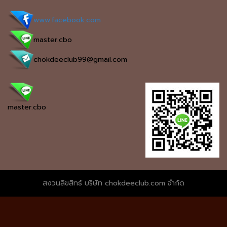
www.facebook.com
master.cbo
chokdeeclub99@gmail.com
master.cbo
สงวนลิขสิทธ์ บริษัท chokdeeclub.com จำกัด