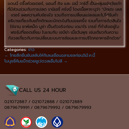
แดนนี่ ดริ๊งค์วอเตอร์, แอนดี้ คิง และ เจมี่ วาร์ดี้ เป็นกลุ่มแข้งวัยเก๋า
ที่มีส่วนร่วมกับการปลด รานิเอรี่ ครั้งนี้ โดยเนื้อหาระบุว่า “นักเตะ เลส
เตอร์ เผยความคับข้องใจ รวมถึงการเปลี่ยนแปลงและไม่ได้รับคำ
อธิบายเกี่ยวกับแท็กติกและนักตะในทีมบ่อยครั้ง รวมทั้งการตัดสินใจ
ใช้งาน อาห์เหม็ด มูซ่า เป็นตัวจริงก่อน เดมาไร เกรย์ ที่กำลังอยู่ใน
ฟอร์มที่ยอดเยี่ยม ในเกมกับ เซบีย่า เมื่อวันพุธ เช่นเดียวกับความ
กังวลเกี่ยวกับการเปลี่ยนระบบการซ้อมและการบริโภคอาหารอีกด้วย”
Categories:
ข่าว
←
ไทยลีกยืนยันสลับให้กิเลนเยือนฉลามชลก่อน5มี.ค.นี้
โบนุชชี่คัมแบ็กช่วยยูเว่ดวลเอ็มโปลี
→
CALL US 24 HOUR
021072887 / 021072888 / 021072889
0879679991 / 0879679992 / 0879679993