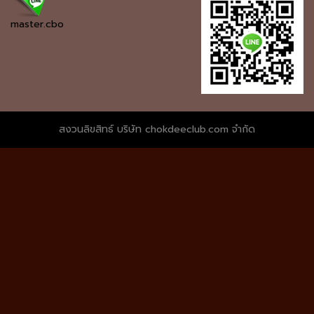
master.cbo
สงวนลิขสิทธ์ บริษัท chokdeeclub.com จำกัด