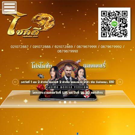
021072887 / 021072888 / 021072889 / 0879679991 / 0879679992 /
0879679993