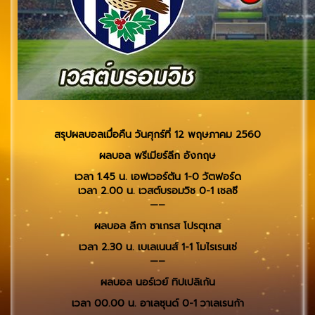
สรุปผลบอลเมื่อคืน วันศุกร์ที่ 12 พฤษภาคม 2560
ผลบอล พรีเมียร์ลีก อังกฤษ
เวลา 1.45 น. เอฟเวอร์ตัน 1-0 วัตฟอร์ด
เวลา 2.00 น. เวสต์บรอมวิช 0-1 เชลซี
—–
ผลบอล ลีกา ซาเกรส โปรตุเกส
เวลา 2.30 น. เบเลเนนส์ 1-1 โมไรเรนเซ่
—–
ผลบอล นอร์เวย์ ทิปเปลิเก้น
เวลา 00.00 น. อาเลซุนด์ 0-1 วาเลเรนก้า