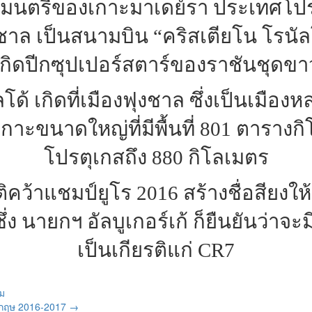
ทศมนตรีของเกาะมาเดย์รา ประเทศโปรต
ชาล เป็นสนามบิน “คริสเตียโน โรนัลโด
เกิดปีกซุปเปอร์สตาร์ของราชันชุดขา
โด้ เกิดที่เมืองฟุงชาล ซึ่งเป็นเมื
กาะขนาดใหญ่ที่มีพื้นที่ 801 ตารางกิ
โปรตุเกสถึง 880 กิโลเมตร
ติคว้าแชมป์ยูโร 2016 สร้างชื่อสียงใ
่ง นายกฯ อัลบูเกอร์เก้ ก็ยืนยันว่าจะ
เป็นเกียรติแก่ CR7
ีม
อังกฤษ 2016-2017
→