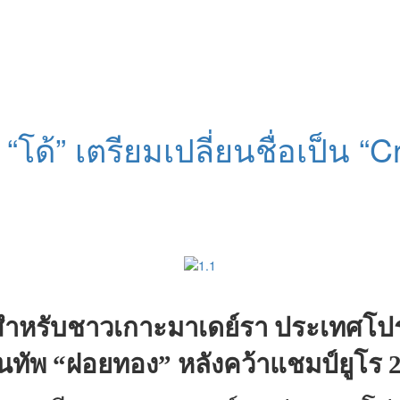
“โด้” เตรียมเปลี่ยนชื่อเป็น “
งสำหรับชาวเกาะมาเดย์รา ประเทศโปรต
นทัพ “ฝอยทอง” หลังคว้าแชมป์ยูโร 20