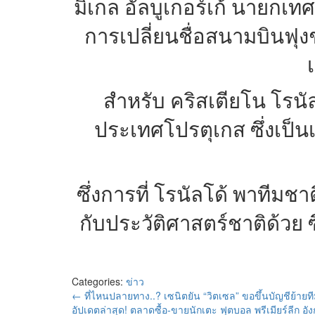
มิเกล อัลบูเกอร์เก้ นายกเ
การเปลี่ยนชื่อสนามบินฟุง
สำหรับ คริสเตียโน โรนัล
ประเทศโปรตุเกส ซึ่งเป็นเ
ซึ่งการที่ โรนัลโด้ พาทีมชา
กับประวัติศาสตร์ชาติด้วย ซึ
Categories:
ข่าว
←
ที่ไหนปลายทาง..? เซนิตยัน “วิตเซล” ขอขึ้นบัญชีย้ายท
อัปเดตล่าสุด! ตลาดซื้อ-ขายนักเตะ ฟุตบอล พรีเมียร์ลีก 