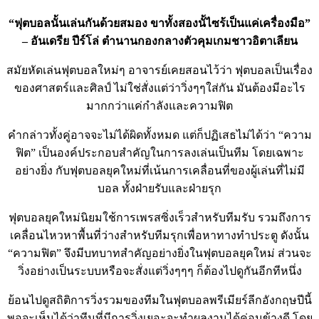
“ฟุตบอลนั้นเล่นกันด้วยสมอง ขาทั้งสองนั้ไซร้เป็นแค่เครื่องมือ”
– อันเดรีย ปีร์โล่ ตำนานกองกลางตัวคุมเกมชาวอิตาเลียน
สมัยหัดเล่นฟุตบอลใหม่ๆ อาจารย์เคยสอนไว้ว่า ฟุตบอลเป็นเรื่อง
ของศาสตร์และศิลป์ ไม่ใช่สั่งแต่ว่าวิ่งๆๆใส่กัน มันต้องมีอะไร
มากกว่าแค่กำลังและความฟิต
คำกล่าวทั้งคู่อาจจะไม่ได้ผิดทั้งหมด แต่ก็ปฏิเสธไม่ได้ว่า “ความ
ฟิต” เป็นองค์ประกอบสำคัญในการลงเล่นเป็นทีม โดยเฉพาะ
อย่างยิ่ง กับฟุตบอลยุคใหม่ที่เน้นการเคลื่อนที่ของผู้เล่นที่ไม่มี
บอล ทั้งฝ่ายรับและฝ่ายรุก
ฟุตบอลยุคใหม่นิยมใช้การเพรสซิ่งเร็วสำหรับทีมรับ รวมถึงการ
เคลื่อนไหวหาพื้นที่ว่างสำหรับทีมรุกเพื่อหาทางทำประตู ดังนั้น
“ความฟิต” จึงมีบทบาทสำคัญอย่างยิ่งในฟุตบอลยุคใหม่ ส่วนจะ
วิ่งอย่างเป็นระบบหรือจะสั่งแต่วิ่งๆๆๆ ก็ต้องไปดูกันอีกทีหนึ่ง
ย้อนไปดูสถิติการวิ่งรวมของทีมในฟุตบอลพรีเมียร์ลีกอังกฤษปีนี้
พอจะเห็นได้ว่าทีมที่มีการวิ่งเยอะจะทำผลงานได้ค่อนข้างดี โดย