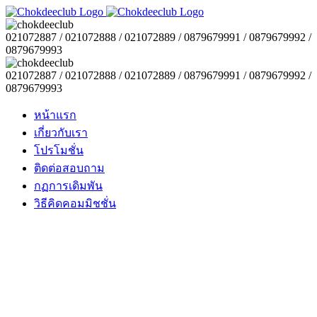
021072887 / 021072888 / 021072889 / 0879679991 / 0879679992 /
0879679993
021072887 / 021072888 / 021072889 / 0879679991 / 0879679992 /
0879679993
หน้าแรก
เกี่ยวกับเรา
โปรโมชั่น
ติดต่อสอบถาม
กฏการเดิมพัน
วิธีคิดคอมมิชชั่น