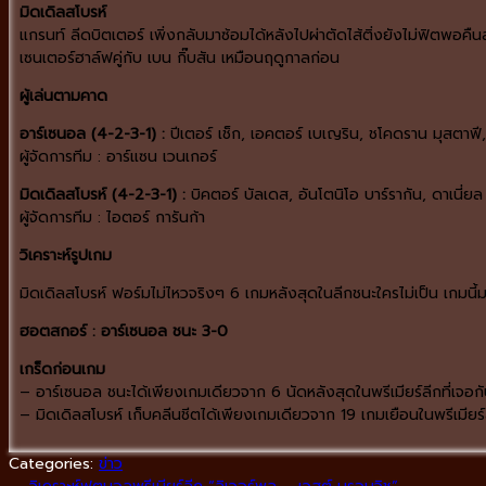
มิดเดิลสโบรห์
แกรนท์ ลีดบิตเตอร์ เพิ่งกลับมาซ้อมได้หลังไปผ่าตัดไส้ติ่งยังไม่ฟิตพอคืน
เซนเตอร์ฮาล์ฟคู่กับ เบน กิ๊บสัน เหมือนฤดูกาลก่อน
ผู้เล่นตามคาด
อาร์เซนอล (4-2-3-1) :
ปีเตอร์ เช็ก, เอคตอร์ เบเญริน, ชโคดราน มุสตาฟี, โ
ผู้จัดการทีม : อาร์แซน เวนเกอร์
มิดเดิลสโบรห์ (4-2-3-1) :
บิคตอร์ บัลเดส, อันโตนิโอ บาร์รากัน, ดาเนี่ยล
ผู้จัดการทีม : ไอตอร์ การันก้า
วิเคราะห์รูปเกม
มิดเดิลสโบรห์ ฟอร์มไม่ไหวจริงๆ 6 เกมหลังสุดในลีกชนะใครไม่เป็น เกมนี้มาเ
ฮอตสกอร์ : อาร์เซนอล ชนะ 3-0
เกร็ดก่อนเกม
– อาร์เซนอล ชนะได้เพียงเกมเดียวจาก 6 นัดหลังสุดในพรีเมียร์ลีกที่เจอก
– มิดเดิลสโบรห์ เก็บคลีนชีตได้เพียงเกมเดียวจาก 19 เกมเยือนในพรีเมียร์
Categories:
ข่าว