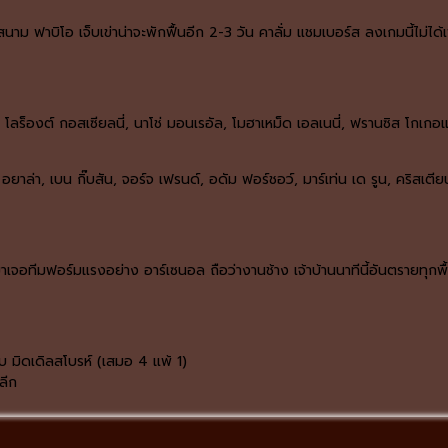
สนาม ฟาบิโอ เจ็บเข่าน่าจะพักฟื้นอีก 2-3 วัน คาลั่ม แชมเบอร์ส ลงเกมนี้ไม่ได
ลร็องต์ กอสเซียลนี่, นาโช่ มอนเรอัล, โมฮาเหม็ด เอลเนนี่, ฟรานซิส โกเกอแล็ง
 อยาล่า, เบน กิ๊บสัน, จอร์จ เฟรนด์, อดัม ฟอร์ชอว์, มาร์เท่น เด รูน, คริสเตีย
จอทีมฟอร์มแรงอย่าง อาร์เซนอล ถือว่างานช้าง เจ้าบ้านนาทีนี้อันตรายทุกพื้นที
ับ มิดเดิลสโบรห์ (เสมอ 4 แพ้ 1)
ลีก