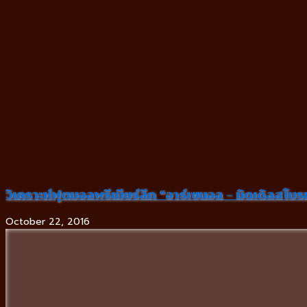
วิเคราะห์ฟุตบอลพรีเมียร์ลีก “อาร์เซนอล – มิดเดิลสโบรห
October 22, 2016