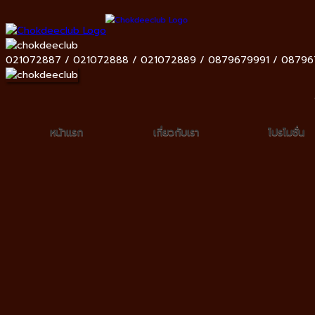
021072887 / 021072888 / 021072889 / 0879679991 / 0879
หน้าแรก
เกี่ยวกับเรา
โปรโมชั่น