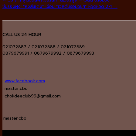
←
วิเคราะห์ฟุตบอลพรีเมียร์ลีก “ลิเวอร์พูล – เวสต์ บรอมวิช”
ขึ้นรองฝูง! “หงส์แเดง” เฉือน “เวสต์บรอมวิชฯ” หวุดหวิด 2-1
→
CALL US 24 HOUR
021072887 / 021072888 / 021072889
0879679991 / 0879679992 / 0879679993
www.facebook.com
master.cbo
chokdeeclub99@gmail.com
master.cbo