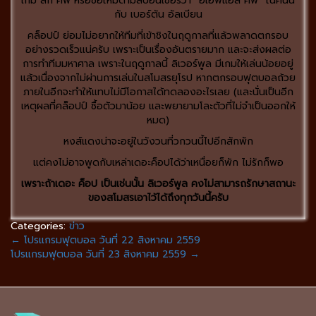
เกม ลีก คัพ หรือชื่อใหม่ตามสปอนเซอร์ว่า “อีเอฟแอล คัพ” ในคืนนี้
กับ เบอร์ตัน อัลเบียน
คล็อปป์ ย่อมไม่อยากให้ทีมที่เข้าชิงในฤดูกาลที่แล้วพลาดตกรอบ
อย่างรวดเร็วแน่ครับ เพราะเป็นเรื่องอันตรายมาก และจะส่งผลต่อ
การทำทีมมหาศาล เพราะในฤดูกาลนี้ ลิเวอร์พูล มีเกมให้เล่นน้อยอยู่
แล้วเนื่องจากไม่ผ่านการเล่นในสโมสรยุโรป หากตกรอบฟุตบอลถ้วย
ภายในอีกจะทำให้แทบไม่มีโอกาสได้ทดลองอะไรเลย (และนั่นเป็นอีก
เหตุผลที่คล็อปป์ ซื้อตัวมาน้อย และพยายามโละตัวที่ไม่จำเป็นออกให้
หมด)
หงส์แดงน่าจะอยู่ในวังวนที่วกวนนี้ไปอีกสักพัก
แต่คงไม่อาจพูดกับเหล่าเดอะค็อปได้ว่าเหนื่อยก็พัก ไม่รักก็พอ
เพราะถ้าเดอะ ค็อป เป็นเช่นนั้น ลิเวอร์พูล คงไม่สามารถรักษาสถานะ
ของสโมสรเอาไว้ได้ถึงทุกวันนี้ครับ
Categories:
ข่าว
←
โปรแกรมฟุตบอล วันที่ 22 สิงหาคม 2559
โปรแกรมฟุตบอล วันที่ 23 สิงหาคม 2559
→