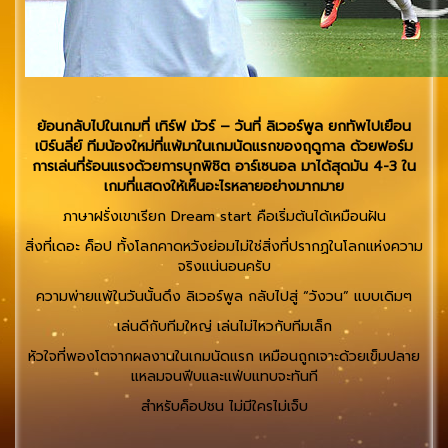
ย้อนกลับไปในเกมที่ เทิร์ฟ มัวร์ – วันที่ ลิเวอร์พูล ยกทัพไปเยือน
เบิร์นลี่ย์ ทีมน้องใหม่ที่แพ้มาในเกมนัดแรกของฤดูกาล ด้วยฟอร์ม
การเล่นที่ร้อนแรงด้วยการบุกพิชิต อาร์เซนอล มาได้สุดมัน 4-3 ใน
เกมที่แสดงให้เห็นอะไรหลายอย่างมากมาย
ภาษาฝรั่งเขาเรียก Dream start คือเริ่มต้นได้เหมือนฝัน
สิ่งที่เดอะ ค็อป ทั้งโลกคาดหวังย่อมไม่ใช่สิ่งที่ปรากฏในโลกแห่งความ
จริงแน่นอนครับ
ความพ่ายแพ้ในวันนั้นดึง ลิเวอร์พูล กลับไปสู่ “วังวน” แบบเดิมๆ
เล่นดีกับทีมใหญ่ เล่นไม่ไหวกับทีมเล็ก
หัวใจที่พองโตจากผลงานในเกมนัดแรก เหมือนถูกเจาะด้วยเข็มปลาย
แหลมจนฟีบและแฟ่บแทบจะทันที
สำหรับค็อปชน ไม่มีใครไม่เจ็บ