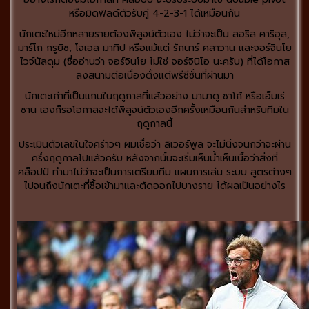
หรือมิดฟิลด์ตัวรับคู่ 4-2-3-1 ได้เหมือนกัน
นักเตะใหม่อีกหลายรายต้องพิสูจน์ตัวเอง ไม่ว่าจะเป็น ลอริส คาริอุส,
มาร์โก กรูยิช, โจเอล มาทิป หรือแม้แต่ รักนาร์ คลาวาน และจอร์จินโย
ไวจ์นัลดุม (ชื่ออ่านว่า จอร์จินโย ไม่ใช่ จอร์จินิโอ นะครับ) ที่ได้โอกาส
ลงสนามต่อเนื่องตั้งแต่พรีซีซั่นที่ผ่านมา
นักเตะเก่าที่เป็นแกนในฤดูกาลที่แล้วอย่าง มามาดู ซาโก้ หรือเอ็มเร่
ชาน เองก็รอโอกาสจะได้พิสูจน์ตัวเองอีกครั้งเหมือนกันสำหรับทีมใน
ฤดูกาลนี้
ประเมินตัวเลขในใจคร่าวๆ ผมเชื่อว่า ลิเวอร์พูล จะไม่นิ่งจนกว่าจะผ่าน
ครึ่งฤดูกาลไปแล้วครับ หลังจากนั้นจะเริ่มเห็นน้ำเห็นเนื้อว่าสิ่งที่
คล็อปป์ ทำมาไม่ว่าจะเป็นการเตรียมทีม แผนการเล่น ระบบ สูตรต่างๆ
ไปจนถึงนักเตะที่ซื้อเข้ามาและตัดออกไปบางราย ได้ผลเป็นอย่างไร