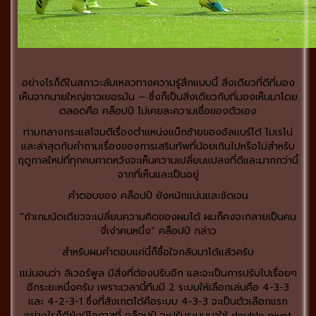
อย่างไรก็ดีในสภาวะล้มเหลวทางความรู้สึกแบบนี้ สิ่งเดียวที่ดีที่มอง
เห็นจากนายใหญ่ชาวเยอรมัน – ซึ่งก็เป็นสิ่งเดียวกับที่มองเห็นมาโดย
ตลอดคือ คล็อปป์ ไม่เคยละความเชื่อของตัวเอง
ท่ามกลางกระแสโจมตีเรื่องตำแหน่งแบ็กซ้ายของอัลแบร์โต้ โมเรโน่
และล่าสุดกับคำถามเรื่องของการเสริมทัพที่น้อยเกินไปหรือไม่สำหรับ
ฤดูกาลใหม่ที่ทุกคนคาดหวังจะเห็นความเปลี่ยนแปลงที่ดีและมากกว่านี้
จากที่เห็นและเป็นอยู่
คำตอบของ คล็อปป์ ยังหนักแน่นและชัดเจน
“ถ้าเกมนัดเดียวจะเปลี่ยนความคิดของผมได้ ผมก็คงจะกลายเป็นคน
งี่เง่าคนหนึ่ง” คล็อปป์ กล่าว
สำหรับผมคำตอบแค่นี้ก็ซื้อใจกลับมาได้แล้วครับ
แน่นอนว่า ลิเวอร์พูล มีสิ่งที่ต้องปรับอีก และจะเป็นการปรับไปเรื่อยๆ
อีกระยะหนึ่งครับ เพราะเวลานี้ทีมมี 2 ระบบให้เลือกเล่นคือ 4-3-3
และ 4-2-3-1 ซึ่งที่สังเกตได้คือระบบ 4-3-3 จะเป็นตัวเลือกแรก
อย่างไรก็ดียังมีโอกาสที่ คล็อปป์ จะปรับระบบมาใช้ double pivot