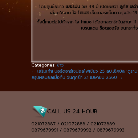
โดยกุนซือชาว
เยอรมัน
วัย 49 ปี เปิดเผยว่า
ลูคัส เลว่
เลือกใช้งาน
โจ โกเมซ
เซ็นเตอร์แบ็คดาวรุ่งวัย 
ทั้งนี้เกมต่อไปถ้าหาก
โจ โกเมซ
ได้ออกสตาร์ทในฐานะ 11 ต
เบรนแดน ร็อดเจอร์ส
จนกระทั่
Categories:
ข่าว
←
เสริมเก๋า! บอร์ดอาร์เซน่อลไฟเขียว 25 ลป.เช็คบิล ‘ตูราน
สรุปผลบอลเมื่อคืน วันศุกร์ที่ 21 เมษายน 2560
→
CALL US 24 HOUR
021072887 / 021072888 / 021072889
0879679991 / 0879679992 / 0879679993