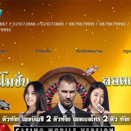
887 / 021072888 / 021072889 / 0879679991 / 0879679992 /
79993
ับเรา
โปรโมชั่น
ติดต่อสอบถาม
กฏกา