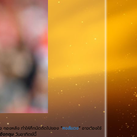
ง กองหลัง ทำให้ศึกนัดถัดไปของ
“
หงส์แดง
“
อาจต้องใช้
 อังกฤษ
วันอาทิตย์นี้