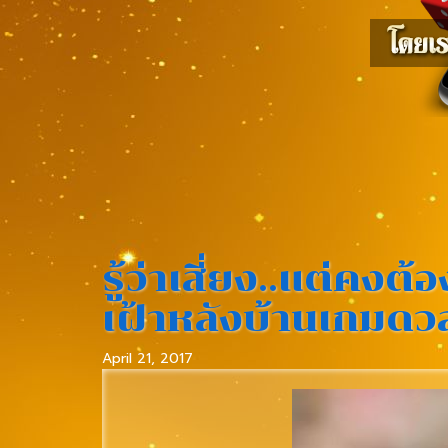
รู้ว่าเสี่ยง..แต่คง
เฝ้าหลังบ้านเกมดว
April 21, 2017