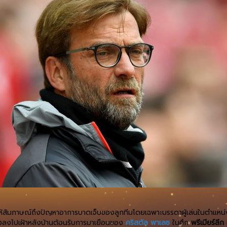
สัมภาษณ์ถึงปัญหาอาการบาดเจ็บของลูกทีมโดยเฉพาะบรรดาผู้เล่นในตำแหน่
ุ่งลงไปเฝ้าหลังบ้านต้อนรับการมาเยือนของ
คริสตัล พาเลซ
ในศึก
พรีเมียร์ลีก