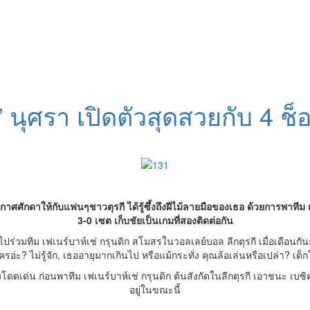
า” นุศรา เปิดตัวสุดสวยกับ 4 ช
ศศักดาให้กับแฟนๆชาวตุรกี ได้รู้ซึ้งถึงฝีไม้ลายมือของเธอ ด้วยการพาทีม เฟ
3-0 เซต เก็บชัยเป็นเกมที่สองติดต่อกัน
ยไปร่วมทีม เฟเนร์บาห์เช่ กรุนดิก สโมสรในวอลเลย์บอล ลีกตุรกี เมื่อเดือ
ครอ่ะ? ไม่รู้จัก, เธออายุมากเกินไป หรือแม้กระทั่ง คุณล้อเล่นหรือเปล่า? เด็
โดดเด่น ก่อนพาทีม เฟเนร์บาห์เช่ กรุนดิก ต้นสังกัดในลีกตุรกี เอาชนะ เบซิค
อยู่ในขณะนี้