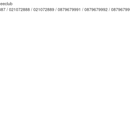
87 / 021072888 / 021072889 / 0879679991 / 0879679992 / 0879679