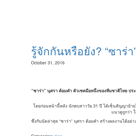
รู้จักกันหรือยัง? “ซาร่
October 31, 2016
“ซาร่า” นุศรา ต้อมคำ ตัวเซตมือหนึ่งของทีมชาติไทย ประกา
โดยก่อนหน้านี้หลัง นักตบสาววัย 31 ปี ได้เซ็นสัญญาย้า
แนวดูถูกว่า ใ
ซึ่งกับนัดล่าสุด “ซาร่า” นุศรา ต้อมคำ สร้างผลงานได้อย่าง
Categories:
ข่าว