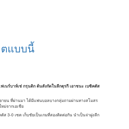
็อตแบบนี้
เนร์บาห์เช่ กรุนดิก ต้นสังกัดในลีกตุรกี เอาชนะ เบซิคตัส
นกันยายน ที่ผ่านมา ได้มีแฟนบอลบางกลุ่มถามผ่านทางสโมสร
กใหม่จากเอเชีย
ตัส 3-0 เซต เก็บชัยเป็นเกมที่สองติดต่อกัน นำเป็นจ่าฝูงลีก