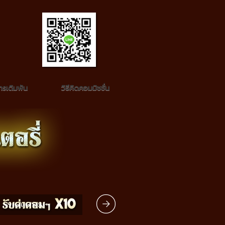
รเดิมพัน
วิธีคิดคอมมิชชั่น