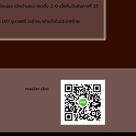
์เซน่อล เปิดบ้านชนะ เรดดิ้ง 2-0 เมื่อคืนวันอังคารที่ 25
ว
บัน มิก้า ชูนวลศรี จะย้ายมาค้าแข้งในประเทศไทย
master.cbo