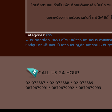
โดยทั้งสามคน ถือเป็นเพื่อนรักกันตั้งแต่ครั้งเป็นนักเตะ
นอกเหนือจากเคยร่วมงานกันที่ คาร์ดิฟ ซิตี้ ทั
Categories:
ข่าว
←
หยุดสถิติโลก! “แดน อิโตะ” แข้งจอมพเนจรประกาศแขวน
หงส์ลูปปาก,ผีรับค้อน,ปืนดวลนักบุญ,ลีก คัพ รอบ 8 ทีมสุ
CALL US 24 HOUR
021072887 / 021072888 / 021072889
0879679991 / 0879679992 / 0879679993