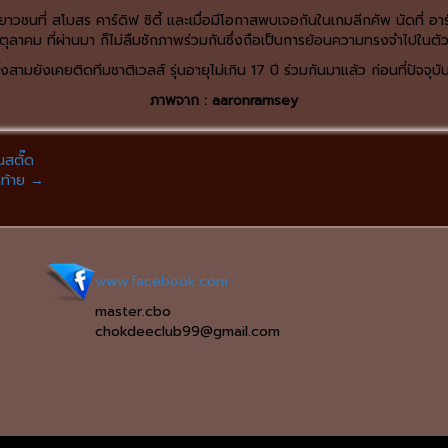
เยาวชนที่ สโมสร คาร์ดิฟ ซิตี้ และเมื่อมีโอกาสพบเจอกันในเกมลีกคัพ นัดที่ อาร
ตุลาคม ที่ผ่านมา ก็ไม่ลืมชักภาพร่วมกันซึ่งถือเป็นการย้อนความทรงจำไปในตั
้งสามยังเคยติดทีมชาติเวลส์ รุ่นอายุไม่เกิน 17 ปี ร่วมกันมาแล้ว ก่อนที่ปัจจุ
ภาพจาก : aaronramsey
สตั๊ด
ดท้าย
→
www.facebook.com
master.cbo
chokdeeclub99@gmail.com