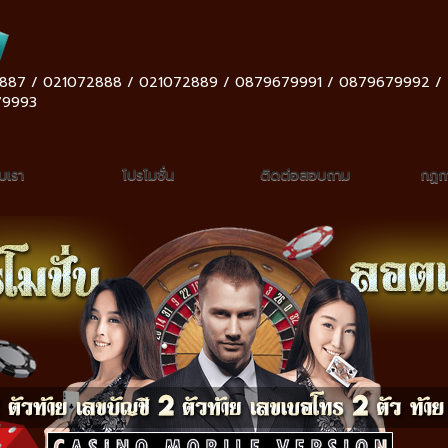
887 / 021072888 / 021072889 / 0879679991 / 0879679992 /
79993
ับเรา
โปรโมชั่น
ติดต่อสอบถาม
กฏกา