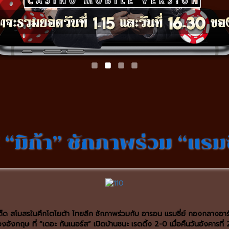
 “มิก้า” ชักภาพร่วม “แรมซี
ต็ด สโมสรในศึกโตโยต้า ไทยลีก ชักภาพร่วมกับ อารอน แรมซี่ย์ กองกลางอาร์เ
งอังกฤษ ที่ “เดอะ กันเนอร์ส” เปิดบ้านชนะ เรดดิ้ง 2-0 เมื่อคืนวันอังคารที่ 