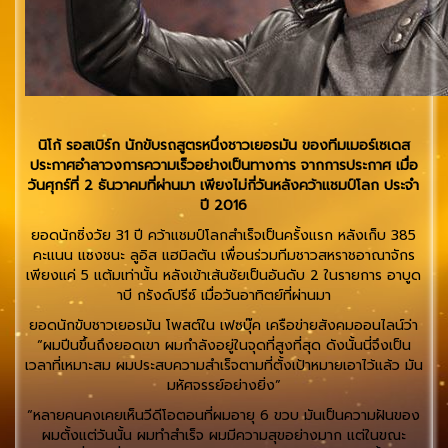
นิโก้ รอสเบิร์ก นักขับรถสูตรหนึ่งชาวเยอรมัน ของทีมเมอร์เซเดส
ประกาศอำลาวงการความเร็วอย่างเป็นทางการ จากการประกาศ เมื่อ
วันศุกร์ที่ 2 ธันวาคมที่ผ่านมา เพียงไม่กี่วันหลังคว้าแชมป์โลก ประจำ
ปี 2016
ยอดนักซิ่งวัย 31 ปี คว้าแชมป์โลกสำเร็จเป็นครั้งแรก หลังเก็บ 385
คะแนน แซงชนะ ลูอิส แฮมิลตัน เพื่อนร่วมทีมชาวสหราชอาณาจักร
เพียงแค่ 5 แต้มเท่านั้น หลังเข้าเส้นชัยเป็นอันดับ 2 ในรายการ อาบูด
าบี กรังด์ปรีซ์ เมื่อวันอาทิตย์ที่ผ่านมา
ยอดนักขับชาวเยอรมัน โพสต์ใน เฟซบุ๊ค เครือข่ายสังคมออนไลน์ว่า
“ผมปีนขึ้นถึงยอดเขา ผมกำลังอยู่ในจุดที่สูงที่สุด ดังนั้นนี่จึงเป็น
เวลาที่เหมาะสม ผมประสบความสำเร็จตามที่ตั้งเป้าหมายเอาไว้แล้ว มัน
มหัศจรรย์อย่างยิ่ง”
“หลายคนคงเคยเห็นวีดีโอตอนที่ผมอายุ 6 ขวบ มันเป็นความฝันของ
ผมตั้งแต่วันนั้น ผมทำสำเร็จ ผมมีความสุขอย่างมาก แต่ในขณะ