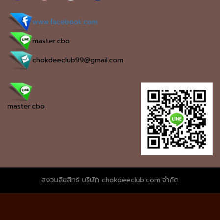
www.facebook.com
master.cbo
chokdeeclub99@gmail.com
master.cbo
สงวนลิขสิทธ์ บริษัท chokdeeclub.com จำกัด