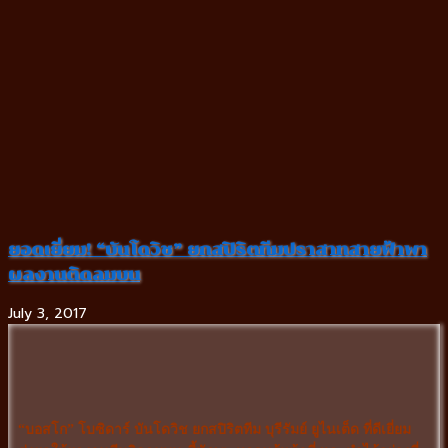
ยอดเยี่ยม! “บันโดวิช” ยกสปิริตทีมปราสาทสายฟ้าพา
ผลงานติดลมบน
July 3, 2017
“บอสโก” โบซิดาร์ บันโดวิช ยกสปิริตทีม บุรีรัมย์ ยูไนเต็ด ที่ดีเยี่ยม