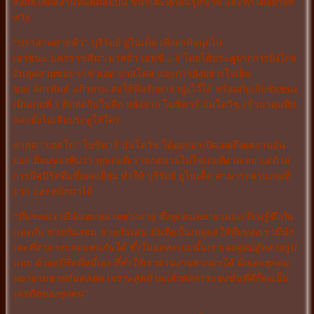
ส่งผลให้ผลงานทีมติดลมบน ชี้นักเตะทุกคนรู้หน้าที่ และทำได้อย่างที่
หวัง
“ปราสาทสายฟ้า” บุรีรัมย์ ยูไนเต็ด เพิ่งยกทัพบุกไป
เอาชนะ นครราชสีมา มาสด้า เอฟซี 2-0 โดยได้ประตูจากการยิงไกล
อันสุดสวยของ ราฟาเอล บาสโตส และการยิงอย่างใจเย็น
ของ จักรพันธ์ แก้วพรม ส่งให้ทีมรักษาจ่าฝูงไว้ได้ พร้อมกับเก็บชัยชนะ
เป็นเกมที่ 3 ติดต่อกันในลีก หลังจาก โบซิดาร์ บันโดวิช เข้ามาคุมทีม
และยังไม่เสียประตูให้ใคร
ล่าสุด “บอสโก” โบซิดาร์ บันโดวิช ได้ออกมาเปิดเผยถึงผลงานอัน
ยอดเยี่ยมของทีมว่า ทุกเกมที่เราลงสนามไม่ใช่เกมที่ง่ายเลย แต่ด้วย
การมีสปิริตทีมที่ยอดเยี่ยม ทำให้ บุรีรัมย์ ยูไนเต็ด สามารถผ่านเกมที่
ยาก และหนักมาได้
“ทีมของเรามีนักเตะหลายช่วงอายุ ซึ่งทุกคนพยายามจะเรียนรู้ซึ่งกัน
และกัน ช่วยกันสอน ช่วยกันเล่น มันจึงเป็นเหตุผลให้ทีมของเรามีนัก
เตะที่สามารถทดแทนกันได้ ซึ่งในแต่ละเกมนั้นเราเจอคู่ต่อสู้หลายรูป
แบบ ด้วยสปิริตทีมนี่เอง ที่ทำให้เราผ่านงานยากมาได้ นักเตะทุกคน
พยายามช่วยกันตลอด เพราะสุดท้ายแล้วผลการแข่งขันที่ดีก็จะเป็น
เครดิตของทุกคน”