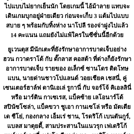
ไปแบบไม่ยากเย็นนัก โดยเกมนี้ ไอ้ม้าลาย แทบจะ
เดินเกมบุกอยู่ฝ่ายเดียว ก่อนจะเก็บ 3 แต้มไปแบบ
สบาย ๆ พร้อมกับทิ้งห่าง นาโปลี รองจ่าฝูงไปแล้ว
14 คะแนน แถมยังไม่แพ้ใครในซีซั่นนี้อีกด้วย
ยูเวนตุส มีนักเตะที่ยังรักษาอาการบาดเจ็บอย่าง
ฮวน กวาดราโด้ กับ ดั๊กลาส คอสต้า ที่ต่างก็ยังรักษา
อาการบาดเจ็บ รายของ อเล็กซ์ ซานโดร ติดโทษ
แบน, นายด่านชาวโปแลนด์ วอยเชียค เชสนี่, คู่
เซนเตอร์ฮาล์ฟ ดานิเอเล่ รูกานี่ กับ จอร์โจ้ คิเอลลินี่
หรือ มาร์ติน กาเซเรส, แบ็คซ้าย เลโอนาร์โด้
สปินัซโซล่า, แบ็คขวา ชูเอา กานเซโล่ หรือ มัตเตีย
เด ชีโย่, กองกลาง เอ็มเร่ ชาน, โรดริโก้ เบนตันกูร์,
แบลส มาตุยดี้, สามประสานในแนวรุก เฟเดริโก้