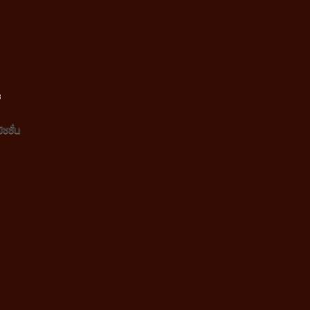
3
ิชชั่น