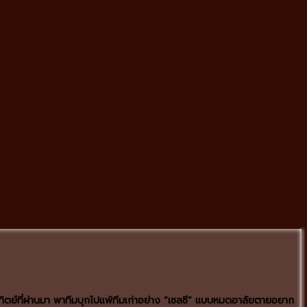
าทิตย์ที่ผ่านมา พาทีมบุกไปแพ้ทีมเก่าอย่าง “เชลซี” แบบหมดอาลัยตายอยาก