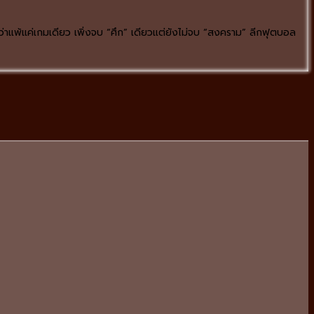
ืมว่าแพ้แค่เกมเดียว เพิ่งจบ “ศึก” เดียวแต่ยังไม่จบ “สงคราม” ลีกฟุตบอล