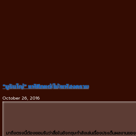
“มูรินโญ่” แพ้ศึกแต่(ไม่)แพ้สงคราม
October 26, 2016
มาถึงตรงนี้ต้องยอมรับว่าสื่อในอังกฤษกำลังเล่นเรื่องประเด็นผลงานของ 