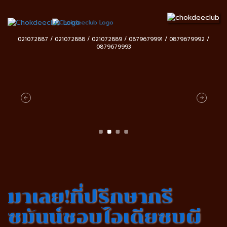
021072887 / 021072888 / 021072889 / 0879679991 / 0879679992 /
0879679993
มาเลย!ที่ปรึกษากรี
ซมันน์ชอบไอเดียซบผี