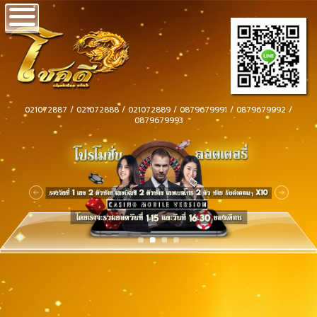
021072887 / 021072888 / 021072889 / 0879679991 / 0879679992 /
0879679993