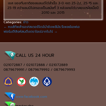
เยส ของทีมชาติฮอลแลนด์ได้สำเร็จ 3-0 เซต 25-22, 25-15 และ
25-19 คว้าแชมป์ไปครองเป็นสมัยที่ 3 หลังเคยได้มาสองสมัยเมื่อปี
2010 และ 2015
Categories:
ข่าว
←
หงส์ทัพสำรอง!สเตอร์ริดจ์นำยิงพลีมัธ:รีเพลย์เอฟเอ
ฟอร์มดี!สิงห์สนดึงตราโอเร่จากโบโร่
→
CALL US 24 HOUR
021072887 / 021072888 / 021072889
0879679991 / 0879679992 / 0879679993
www.facebook.com
master.cbo