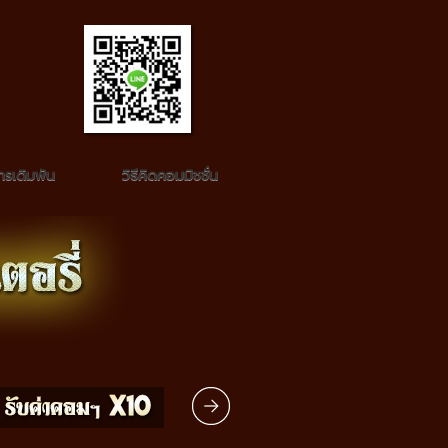
รเดิมพัน
วิธีคิดคอมมิชชั่น