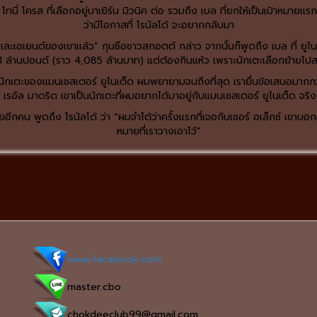
ทนี่ โครส ที่เลือกอยู่บาเยิร์น มิวนิค ต่อ รวมถึง เบล ที่ยกให้เป็นเป้าหมายแร
ว่ามีโอกาสที่ โรนัลโด้ จะอยากกลับมา
ละเอเยนต์ของเขาแล้ว” กุนซือชาวสกอตต์ กล่าว จากนั้นก็พูดถึง เบล ที่ ยูไนเต
1 ล้านปอนด์ (ราว 4,085 ล้านบาท) แต่ต้องกินแห้ว เพราะนักเตะเลือกย้ายไป
ักเตะของแมนเชสเตอร์ ยูไนเต็ด ผมพยายามจนถึงที่สุด เรายื่นข้อเสนอมากกว่า
 เรอัล มาดริด เขาเป็นนักเตะที่ผมอยากได้มาอยู่กับแมนเชสเตอร์ ยูไนเต็ด จริ
อีกคน พูดถึง โรนัลโด้ ว่า “ผมจำได้ว่าครั้งแรกที่เจอกับเซอร์ อเล็กซ์ เขาบอก
หมายที่เราวางเอาไว้”
www.facebook.com
master.cbo
chokdeeclub99@gmail.com