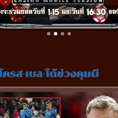
ครส-เบล-โด้ช่วงคุมผี