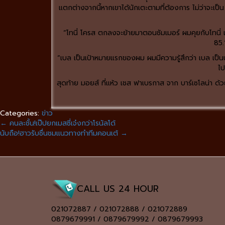
แตกต่างจากนี้หากเขาได้นักเตะตามที่ต้องการ ไม่ว่าจะเป็น โ
“โทนี่ โครส ตกลงจะย้ายมาตอนซัมเมอร์ ผมคุยกับโทนี่ แ
85.
“เบล เป็นเป้าหมายแรกของผม ผมมีความรู้สึกว่า เบล เป็นน
ไป
สุดท้าย มอยส์ ที่แห้ว เชส ฟาเบรกาส จาก บาร์เซโลน่า ด้วย
Categories:
ข่าว
←
คนละชั้น!เป๊ปยกเมสซี่เจ๋งกว่าโรนัลโด้
นับถือ!ฮาวรับชื่นชมแนวทางทำทีมคอนเต้
→
CALL US 24 HOUR
021072887 / 021072888 / 021072889
0879679991 / 0879679992 / 0879679993