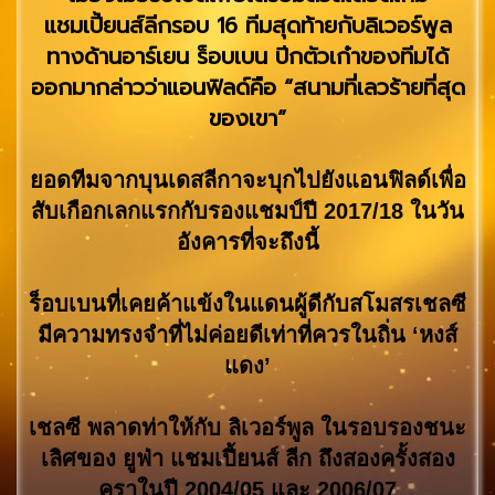
แชมเปี้ยนส์ลีกรอบ 16 ทีมสุดท้ายกับลิเวอร์พูล
ทางด้านอาร์เยน ร็อบเบน ปีกตัวเก๋าของทีมได้
ออกมากล่าวว่าแอนฟิลด์คือ “สนามที่เลวร้ายที่สุด
ของเขา”
ยอดทีมจากบุนเดสลีกาจะบุกไปยังแอนฟิลด์เพื่อ
สับเกือกเลกแรกกับรองแชมป์ปี 2017/18 ในวัน
อังคารที่จะถึงนี้
ร็อบเบนที่เคยค้าแข้งในแดนผู้ดีกับสโมสรเชลซี
มีความทรงจำที่ไม่ค่อยดีเท่าที่ควรในถิ่น ‘หงส์
แดง’
เชลซี พลาดท่าให้กับ ลิเวอร์พูล ในรอบรองชนะ
เลิศของ ยูฟ่า แชมเปี้ยนส์ ลีก ถึงสองครั้งสอง
คราในปี 2004/05 และ 2006/07