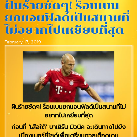
ฝันร้ายชัดๆ! ร็อบเบน
ยกแอนฟิลด์เป็นสนามที่
ไม่อยากไปเหยียบที่สุด
February 17, 2019
ฝันร้ายชัดๆ! ร็อบเบนยกแอนฟิลด์เป็นสนามที่ไม่
อยากไปเหยียบที่สุด
ก่อนที่ ‘เสือใต้’ บาเยิร์น มิวนิค จะเดินทางไปยัง
เมืองเมอร์ซี่ไซด์เพื่อเตรียมดวลเดือดเกม