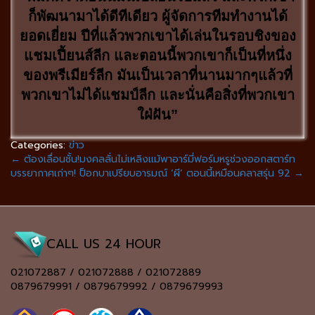
ก็พัฒนามาได้ดีทีเดียว ผู้จัดการทีมทำงานได้
ยอดเยี่ยม ปีที่แล้วพวกเขาได้เล่นในรอบชิงของ
แชมเปี้ยนส์ลีก และตอนนี้พวกเขาก็เป็นที่หนึ่ง
ของพรีเมียร์ลีก มันเป็นเวลาที่นานมากๆแล้วที่
พวกเขาไม่ได้แชมป์ลีก และนั่นคือสิ่งที่พวกเขา
ใฝ่ฝัน”
Categories:
ข่าว
←
ต้องเลื่อนชั้น!มงคลลั่นไม่เหลิงแม้พาอาร์มี่ฟอร์มหรูช่วงออกสตาร์ท
บรรยากาศเก่าๆ! ป็อกบาเปรียบอารมณ์ ‘ผี’ ตอนนี้เหมือนคลาสรุ่น 92
→
CALL US 24 HOUR
021072887 / 021072888 / 021072889
0879679991 / 0879679992 / 0879679993