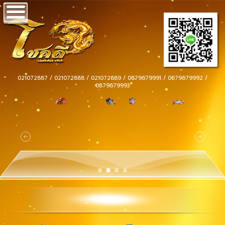
021072887 / 021072888 / 021072889 / 0879679991 / 0879679992 /
0879679993