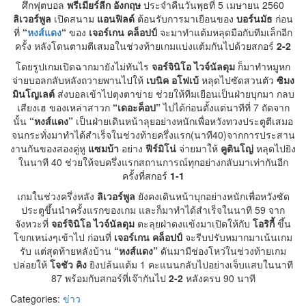
ศึกฟุตบอล
พรีเมียร์ลีก อังกฤษ
ประจำคืนวันพุธที่ 5 เมษายน 2560
ลิเวอร์พูล
เปิดสนาม
แอนฟิลด์
ต้อนรับการมาเยือนของ
บอร์นมัธ
ก่อน
ที่
“
หงส์แดง
“
ของ
เจอร์เกน คล็อปป์
จะมาทำแต้มหลุดมือกับทีมเล็กอีก
ครั้ง หลังโดนตามตีเสมอในช่วงท้ายเกมแบ่งแต้มกันไปด้วยสกอร์
2-2
โดยรูปเกมเปิดฉากมายังไม่ทันไร
จอร์จินิโอ ไวจ์นัลดุม
ก็มาทำหมูหก
จ่ายบอลกลับหลังถวายพานไปให้
เบนิค อโฟเบ้
หลุดไปซัดสวนตัว
ซิมง
มินโญเลต์
ส่งบอลเข้าไปตุงตาข่าย ช่วยให้ทีมเยือนเป็นฝ่ายบุกมา กลบ
เสียงเฮ ของเหล่าสาวก
“เดอะค็อป”
ไปได้ก่อนตั้งแต่นาทีที่ 7 ถัดจาก
นั้น
“หงส์แดง”
เป็นฝ่ายเดินหน้าลุยอย่างหนักเพื่อหวังทวงประตูตีเสมอ
จนกระทั่งมาทำได้สำเร็จในช่วงท้ายครึ่งแรก(นาที40)จากการประสาน
งานกันของสองคู่หู
แซมบ้า
อย่าง
ฟีร์มิโน่
จ่ายมาให้
คูตินโญ่
หลุดไปยิง
ในนาที 40 ช่วยให้จบครึ่งแรกสถานการณ์ทุกอย่างกลับมาเท่ากันอีก
ครั้งที่สกอร์
1-1
เกมในช่วงครึ่งหลัง
ลิเวอร์พูล
ยังคงเดินหน้าบุกอย่างหนักเพื่อหวังซัด
ประตูขึ้นนำครั้งแรกของเกม และก็มาทำได้สำเร็จในนาที 59 จาก
จังหวะที่
จอร์จินิโอ ไวจ์นัลดุม
ตะลุยฝ่าดงแข้งมาเปิดให้กับ
โอริกี้
ขึ้น
โขกเหน่งๆเข้าไป ก่อนที่
เจอร์เกน คล็อปป์
จะรีบปรับหมากมาเน้นเกม
รับ แต่สุดท้ายหลังบ้าน
“หงส์แดง”
ดันมามีช่องโหว่ในช่วงท้ายเกม
ปล่อยให้
โจชัว คิง
ยิงปล้นแต้ม 1 คะแนนกลับไปอย่างเจ็บแสบในนาที
87 พร้อมกับสกอร์ที่เจ๊ากันไป
2-2
หลังครบ 90 นาที
Categories:
ข่าว