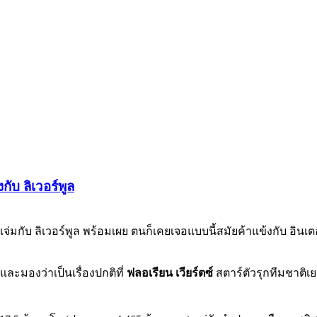
กับ ลิเวอร์พูล
ม่แจ่มกับ ลิเวอร์พูล พร้อมเผย ตนก็เคยเจอแบบนี้สมัยค้าแข้งกับ อินเต
ละมองว่าเป็นเรื่องปกติที่
ฟลอเรียน เวียร์ตซ์
สตาร์ตัวรุกทีมชาติเย