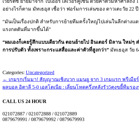
เวียร์ตซ์ ย้ายมาจาก ไบเออร์ เลเวอร์คูเซ่น ด้วยค่าตัวมหาศาลถึง
อย่างไรก็ตาม มัทเธอุส เชื่อว่า ฟอร์มการเล่นของ ดาวเตะวัย 22 ป
“มันเป็นเรื่องปกติ สำหรับการย้ายทีมครั้งใหญ่ไปเล่นในลีกต่างแ
แรงกดดันที่มากขึ้นได้”
“ผมเองก็เคยรู้สึกแบบเดียวกัน ตอนย้ายไป อินเตอร์ มิลาน ใหม่ๆ ส
การปรับตัว ทั้งเพราะกระแสสื่อและค่าตัวที่สูงกว่า”
มัทเธอุส วัย 6
Categories:
Uncategorized
←
เกมรุกเริ่มมา! สัญญาณเชิงบวก แมนยู จาก 3 เกมแรก พรีเมียร์
ผลบอล อิตาลี 5-0 เอสโตเนีย : เลี่ยนโหดครึ่งหลังรัว5ตุงขยี้ทีม
CALL US 24 HOUR
021072887 / 021072888 / 021072889
0879679991 / 0879679992 / 0879679993