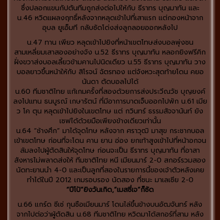
ซึ่งปลอกแขนกัปตันทีมถูกส่งต่อไปให้กับ ธีราทร บุญมาทัน และ
น.46 หวิดแผลงฤทธิ์หลังจากหลุดเข้าไปที่เสาแรก แต่กองหน้าจาก
อุบล ยูเอ็มที กลับซัดโด่งส่งลูกลอยออกหลังไป
น.47 ทาน เพียว หลุดเข้าไปยิงที่หน้าเขตโทษส่งบอลพุ่งชน
สามเหลี่ยมเสาสองอย่างจัง น.52 ธีราทร บุญมาทัน หลอกยิงฟรีคิก
ฝั่งขวาส่งบอลเลี้ยวข้ามคานไปนิดเดียว น.55 ธีราทร บุญมาทัน วาง
บอลยาวขึ้นหน้าให้กับ สิโรจน์ ฉัตรทอง แต่จังหวะสุดท้ายโดน คยอ
นันดา ตัดบอลไปได้
น.60 ทีมชาติไทย แก้เกมครั้งที่สองด้วยการส่งประวีณวัช บุญยงค์
ลงไปแทน ธนบูรณ์ เกษารัตน์ ที่มีอาการบาดเจ็บออกไปพัก น.61 เมีย
ว โค ตุน หลุดเข้าไปยิงในเขตโทษ แต่ กวินทร์ ธรรมสัจจานันท์ ยัง
เซฟได้ด้วยมือเพียงข้างเดียวเท่านั้น
น.64 “ช้างศึก” มาได้จุดโทษ หลังจาก ศราวุฒิ มาสุข กระชากบอล
เข้าเขตโทษ ก่อนที่จะโดน คาน ยาน อ่อง ยกเท้าสูงเข้าไปที่หน้าอกจน
ล้มลงไปผู้ตัดสินให้จุดโทษ ก่อนจะเป็น ธีราทร บุญมาทัน ที่อาสา
สังหารไม่พลาดส่งให้ ทีมชาติไทย หนี เมียนมาร์ 2-0 สกอร์รวมสอง
นัดทะยานนำ 4-0 และเป็นลูกที่สองในรายการนี้ของเจ้าตัวหลังเคย
ทำได้ในปี 2012 เกมรอบรอง นัดสอง ที่ชนะ มาเลเซีย 2-0
“ปีโป้”ยิงวันเกิด,”เมสซี่เจ”ก็ซัด
น.66 แกร์ด ซีเซ่ กุนซือเมียนมาร์ โดนไล่ขึ้นข้างบนอัฒจันทร์ หลัง
จากไปต่อว่าผู้ตัดสิน น.68 ทีมชาติไทย หวิดมาได้สกอร์ที่สาม หลัง