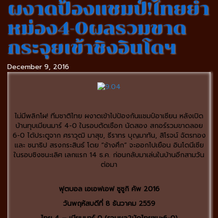
ผงาดป้องแชมป์!ไทยยำ
หม่อง4-0ผลรวมขาด
กระจุยเข้าชิงอินโดฯ
December 9, 2016
ไม่มีพลิกโผ! ทีมชาติไทย ผงาดเข้าไปป้องกันแชมป์อาเซียน หลังเปิด
บ้านทุบเมียนมาร์ 4-0 ในรอบตัดเชือก นัดสอง สกอร์รวมขาดลอย
6-0 ได้ประตูจาก ศราวุฒิ มาสุข, ธีราทร บุญมาทัน, สิโรจน์ ฉัตรทอง
และ ชนาธิป สรงกระสินธ์ โดย “ช้างศึก” จะออกไปเยือน อินโดนีเซีย
ในรอบชิงชนะเลิศ เลกแรก 14 ธ.ค. ก่อนกลับมาเล่นในบ้านอีกสามวัน
ต่อมา
ฟุตบอล เอเอฟเอฟ ซูซูกิ คัพ 2016
วันพฤหัสบดีที่ 8 ธันวาคม 2559