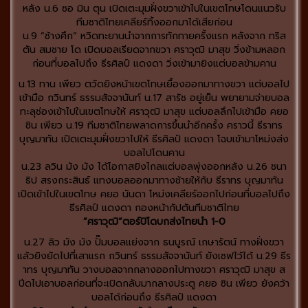
หลัง น.6 ซอ มิน ตุน เปิดเตะมุมฝั่งขวาเข้าไปในเขตโทษโดนแนวรับ
ทีมชาติไทยเคลียร์ทิ้งออกมาได้เสียก่อน
น.9 ”ช้างศึก” หวิดทะยานนำจากการทักทายครั้งแรก หลังจาก ทริส
ตัน สมชาย โด เปิดบอลเรียดจากขวา ศราวุฒิ มาสุข วิ่งข้ามหลอก
ก่อนที่บอลไปถึง ธีรศิลป์ แดงดา วิ่งเข้ามายิงแต่บอลข้ามคาน
น.13 ทาน เพียว ตวัดยิงหน้าเขตโทษเยื้องออกมาทางขวา แต่บอลไป
เข้ามือ กวินทร์ ธรรมสัจจานันท์ น.17 สารัช อยู่เย็น พยายามจ่ายบอล
ทะลุช่องเข้าไปในเขตโทษให้ ศราวุฒิ มาสุข แต่บอลลึกไปเข้ามือ คยอ
ซิน เพียว น.19 ทีมชาติไทยพลาดการขึ้นนำอีกครั้ง คราวนี้ ธีราทร
บุญมาทัน เปิดเตะมุมฝั่งขวาไปให้ ธีรศิลป์ แดงดา โฉบเข้ามาโหม่งส่ง
บอลไปโดนคาน
น.23 ลวิน มัง มัง ได้โอกาสยิงไกลแต่บอลพุ่งออกหลัง น.26 ชนา
ธิป สรงกระสินธ์ แทงบอลออกมาทางซ้ายให้กับ ธีราทร บุญมาทัน
เปิดเข้าไปในเขตโทษ คยอ นันดา โหม่งเคลียร์ออกไปก่อนที่บอลไปถึง
ธีรศิลป์ แดงดา กองหน้ากัปตันทีมชาติไทย
”ศราวุฒิ”ตอร์ปิโดบกส่งไทยนำ 1-0
น.27 ลิว มัง มัง ปั๊มบอลแย่งจาก ธนบูรณ์ เกษารัตน์ ทางฝั่งขวา
แล้วยิงยัดไปที่เสาแรก กวินทร์ ธรรมสัจจานันท์ ยังเซฟไว้ได้ น.29 ธีร
าทร บุญมาทัน วางบอลจากกลางออกไปทางขวา ศราวุฒิ มาสุข ส
ปีดไปเอาบอลก่อนที่จะเปิดกลับมากลางประตู คยอ ซิน เพียว ยังคว้า
บอลได้ก่อนถึง ธีรศิลป์ แดงดา