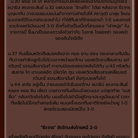
น.30 พยอ โค โค พลาดการรับใบเหลืองหลังจากเบรกเกมบุกของ
ชนาธิป สรงกระสินธ์ น.32 แฟนบอล ”ช้างศึก” ได้เฮ หลังจาก ธีราทร
บุญมาทัน วางบอลแบบแม่นยำจากทางซ้ายไปให้ ศราวุฒิ มาสุข โหม่ง
แบบตอร์ปิโดบกส่งบอลเข้าไป ทำให้ทีมชาติไทยออกนำ 1-0 และสกอร์
รวมไทยหนีเมียนมาร์ 3-0 อีกทั้งยังเป็นเม็ดที่สามของ ”เจ้าหนุ่ย” ใน
รายการนี้ ขึ้นมาเป็นรองดาวซัลโวเท่ากับ โบอาซ โซลอซซ่า กองหน้า
ของอินโดนีเซีย
น.37 ทีมเยือนหวิดตีเสมอหลังจาก คยอ ยาน อ่อง กองกลางกัปตัน
ทีมวางเท้ายิงลูกใบไม้ร่วงจากหน้าเขตโทษ บอลหวิดจะเสียบคาน แต่
กวินทร์ ธรรมสัจจานันท์ ทะยานปัดบอลออกหลังได้ทัน น.43 ทริสตัน
สมชาย โด เตะบอลอัด เมียวโค ตุน บอลหวิดเสียบสามเหลี่ยมแต่
กวินทร์ ธรรมสัจจานันท์ ยังทุบบอลทิ้งได้
น.44 สารัช อยู่เย็น จ่ายบอลเข้าไปในเขตโทษ ชนาธิป สรงกระสินธ์
หลอก คยอ ซิน เพียว นายทวารทีมเยือนจังหวะแรก แต่สุดท้าย ”เมส
ซี่เจ” กลับตวัดยิงไม่ทัน บอลจึงไปเข้ามือผู้รักษาประตูเมียนมาร์ เวลา
ที่เหลือไม่มีใครทำสกอร์เพิ่ม หมดครึ่งแรกทีมชาติไทยยังนำอยู่ 1-0
สกอร์รวมสองนัดหนีไป 3-0
“ธีราทร” ซัดโทษส่งไทยหนี 2-0
ครึ่งหลังทีมชาติไทยส่ง สิโรจน์ ฉัตรทอง ลงไปแทน ธีรศิลป์ แดงดา