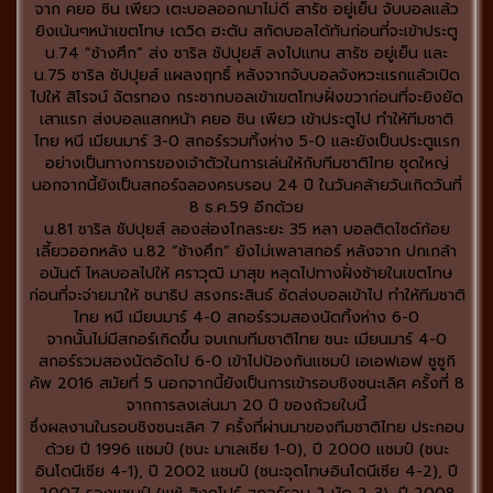
จาก คยอ ซิน เพียว เตะบอลออกมาไม่ดี สารัช อยู่เย็น จับบอลแล้ว
ยิงเน้นๆหน้าเขตโทษ เดวิด ฮะตัน สกัดบอลได้ทันก่อนที่จะเข้าประตู
น.74 “ช้างศึก” ส่ง ชาริล ชัปปุยส์ ลงไปแทน สารัช อยู่เย็น และ
น.75 ชาริล ชัปปุยส์ แผลงฤทธิ์ หลังจากจับบอลจังหวะแรกแล้วเปิด
ไปให้ สิโรจน์ ฉัตรทอง กระชากบอลเข้าเขตโทษฝั่งขวาก่อนที่จะยิงยัด
เสาแรก ส่งบอลแสกหน้า คยอ ซิน เพียว เข้าประตูไป ทำให้ทีมชาติ
ไทย หนี เมียนมาร์ 3-0 สกอร์รวมทิ้งห่าง 5-0 และยังเป็นประตูแรก
อย่างเป็นทางการของเจ้าตัวในการเล่นให้กับทีมชาติไทย ชุดใหญ่
นอกจากนี้ยังเป็นสกอร์ฉลองครบรอบ 24 ปี ในวันคล้ายวันเกิดวันที่
8 ธ.ค.59 อีกด้วย
น.81 ชาริล ชัปปุยส์ ลองส่องไกลระยะ 35 หลา บอลติดไซด์ก้อย
เลี้ยวออกหลัง น.82 “ช้างศึก” ยังไม่เพลาสกอร์ หลังจาก ปกเกล้า
อนันต์ ไหลบอลไปให้ ศราวุฒิ มาสุข หลุดไปทางฝั่งซ้ายในเขตโทษ
ก่อนที่จะจ่ายมาให้ ชนาธิป สรงกระสินธ์ ซัดส่งบอลเข้าไป ทำให้ทีมชาติ
ไทย หนี เมียนมาร์ 4-0 สกอร์รวมสองนัดทิ้งห่าง 6-0
จากนั้นไม่มีสกอร์เกิดขึ้น จบเกมทีมชาติไทย ชนะ เมียนมาร์ 4-0
สกอร์รวมสองนัดอัดไป 6-0 เข้าไปป้องกันแชมป์ เอเอฟเอฟ ซูซูกิ
คัพ 2016 สมัยที่ 5 นอกจากนี้ยังเป็นการเข้ารอบชิงชนะเลิศ ครั้งที่ 8
จากการลงเล่นมา 20 ปี ของถ้วยใบนี้
ซึ่งผลงานในรอบชิงชนะเลิศ 7 ครั้งที่ผ่านมาของทีมชาติไทย ประกอบ
ด้วย ปี 1996 แชมป์ (ชนะ มาเลเซีย 1-0), ปี 2000 แชมป์ (ชนะ
อินโดนีเซีย 4-1), ปี 2002 แชมป์ (ชนะจุดโทษอินโดนีเซีย 4-2), ปี