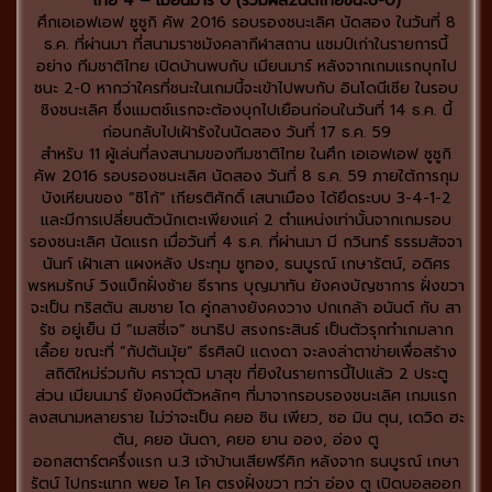
ไทย 4 – เมียนมาร์ 0 (รวมผล2นัดไทยชนะ6-0)
ศึกเอเอฟเอฟ ซูซูกิ คัพ 2016 รอบรองชนะเลิศ นัดสอง ในวันที่ 8
ธ.ค. ที่ผ่านมา ที่สนามราชมังคลากีฬาสถาน แชมป์เก่าในรายการนี้
อย่าง ทีมชาติไทย เปิดบ้านพบกับ เมียนมาร์ หลังจากเกมแรกบุกไป
ชนะ 2-0 หากว่าใครที่ชนะในเกมนี้จะเข้าไปพบกับ อินโดนีเซีย ในรอบ
ชิงชนะเลิศ ซึ่งแมตช์แรกจะต้องบุกไปเยือนก่อนในวันที่ 14 ธ.ค. นี้
ก่อนกลับไปเฝ้ารังในนัดสอง วันที่ 17 ธ.ค. 59
สำหรับ 11 ผู้เล่นที่ลงสนามของทีมชาติไทย ในศึก เอเอฟเอฟ ซูซูกิ
คัพ 2016 รอบรองชนะเลิศ นัดสอง วันที่ 8 ธ.ค. 59 ภายใต้การกุม
บังเหียนของ ”ซิโก้” เกียรติศักดิ์ เสนาเมือง ได้ยึดระบบ 3-4-1-2
และมีการเปลี่ยนตัวนักเตะเพียงแค่ 2 ตำแหน่งเท่านั้นจากเกมรอบ
รองชนะเลิศ นัดแรก เมื่อวันที่ 4 ธ.ค. ที่ผ่านมา มี กวินทร์ ธรรมสัจจา
นันท์ เฝ้าเสา แผงหลัง ประทุม ชูทอง, ธนบูรณ์ เกษารัตน์, อดิศร
พรหมรักษ์ วิงแบ็กฝั่งซ้าย ธีราทร บุญมาทัน ยังคงบัญชาการ ฝั่งขวา
จะเป็น ทริสตัน สมชาย โด คู่กลางยังคงวาง ปกเกล้า อนันต์ กับ สา
รัช อยู่เย็น มี ”เมสซี่เจ” ชนาธิป สรงกระสินธ์ เป็นตัวรุกทำเกมลาก
เลื้อย ขณะที่ ”กัปตันมุ้ย” ธีรศิลป์ แดงดา จะลงล่าตาข่ายเพื่อสร้าง
สถิติใหม่ร่วมกับ ศราวุฒิ มาสุข ที่ยิงในรายการนี้ไปแล้ว 2 ประตู
ส่วน เมียนมาร์ ยังคงมีตัวหลักๆ ที่มาจากรอบรองชนะเลิศ เกมแรก
ลงสนามหลายราย ไม่ว่าจะเป็น คยอ ซิน เพียว, ซอ มิน ตุน, เดวิด ฮะ
ตัน, คยอ นันดา, คยอ ยาน ออง, อ่อง ตู
ออกสตาร์ตครึ่งแรก น.3 เจ้าบ้านเสียฟรีคิก หลังจาก ธนบูรณ์ เกษา
รัตน์ ไปกระแทก พยอ โค โค ตรงฝั่งขวา ทว่า อ่อง ตู เปิดบอลออก