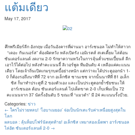
แต้มเดียว
May 17, 2017
ศึกพรีเมียร์ลีก อังกฤษ เมื่อวันอังคารที่ผ่านมา อาร์เซนอล ไม่ทำให้สาวก
“เดอะ กันเนอร์ส” ต้องผิดหวัง หลังเปิดรัง เอมิเรตส์ สเตเดี้ยม ไล่ต้อน
ซันเดอร์แลนด์ งดงาม 2-0 รักษาความหวังในการลุ้นตั๋วแชมเปี้ยนส์ ลีก
เอาไว้ได้ต่อไป หลังทำคะแนนจี้ ลิเวอร์พูล ทีมอันดับ 4 เหลือแค่คะแนน
เดียว โดยเจ้าถิ่นเปิดเกมรุกบดบี้อย่างหนัก แต่กว่าจะได้ประตูออกนำ 1-
0 ก็ต้องรอถึงนาทีที่ 72 จาก อเล็กซิส ซานเชซ จากนั้นนาทีที่ 81 อเล็ก
ซิส ก็มาทำประตูที่ 2 ของตัวเอง และเป็นประตูตอกย้ำชัยชนะให้
อาร์เซนอล ต้อน ซันเดอร์แลนด์ ไปเด็ดขาด 2-0 เก็บเพิ่มเป็น 72
คะแนนจาก 37 นัดรั้งอันดับ 5 ขณะที่ “แมวดำ” มี 24 คะแนนรั้งบ๊วย.
Categories:
ข่าว
←
ใครไม่รวยหลบ! ‘โอบาเมยอง’ จ่อเป็นนักเตะรับค่าเหนื่อยสูงสุดใน
โลก
ผลบอล : ลุ้นท็อปโฟร์นัดสุดท้าย! อเล็กซิส เหมาสองเม็ดพา อาร์เซนอล
ไล่อัด ซันเดอร์แลนด์ 2-0
→