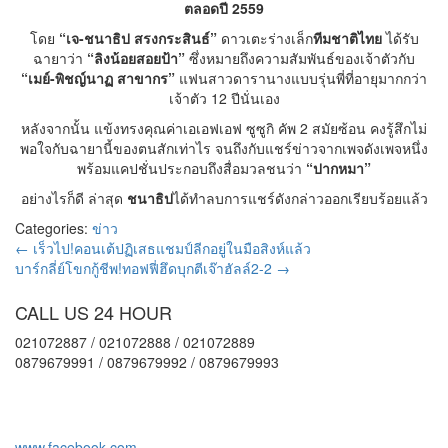
ตลอดปี 2559
โดย
“เจ-ชนาธิป สรงกระสินธ์”
ดาวเตะร่างเล็ก
ทีมชาติไทย
ได้รับ
ฉายาว่า
“ลิงน้อยสอยป้า”
ซึ่งหมายถึงความสัมพันธ์ของเจ้าตัวกับ
“เมย์-พิชญ์นาฏ สาขากร”
แฟนสาวดารานางแบบรุ่นพี่ที่อายุมากกว่า
เจ้าตัว 12 ปีนั่นเอง
หลังจากนั้น แข้งทรงคุณค่าเอเอฟเอฟ ซูซูกิ คัพ 2 สมัยซ้อน คงรู้สึกไม่
พอใจกับฉายานี้ของตนสักเท่าไร จนถึงกับแชร์ข่าวจากเพจดังเพจหนึ่ง
พร้อมแคปชั่นประกอบถึงสื่อมวลชนว่า
“ปากหมา”
อย่างไรก็ดี ล่าสุด
ชนาธิป
ได้ทำลบการแชร์ดังกล่าวออกเรียบร้อยแล้ว
Categories:
ข่าว
←
เร็วไป!คอนเต้ปฏิเสธแชมป์ลีกอยู่ในมือสิงห์แล้ว
บาร์กลี่ย์โขกกู้ชีพ!ทอฟฟี่ฮึดบุกตีเจ๊าฮัลล์2-2
→
CALL US 24 HOUR
021072887 / 021072888 / 021072889
0879679991 / 0879679992 / 0879679993
www.facebook.com