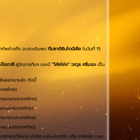
กทัพช้างศึก จะประเดิมพบ
ทีมชาติอินโดนีเซีย
ในวันที่ 15
ษ์โอภาสี
ผู้จัดการทีมฯ และมี
“โค้ชโย่ง” วรวุธ ศรีมะฆะ
เป็น
ขันออกมาแล้ว ดังนี้
ระเทศไทย)
.(ตามเวลาประเทศไทย)
ตามเวลาประเทศไทย)
(ตามเวลาประเทศไทย)
ตามเวลาประเทศไทย)
จัดแข่งที่สนาม มัจลิส เปอร์บันดารัน หรือ ชาห์อลัม เวลา