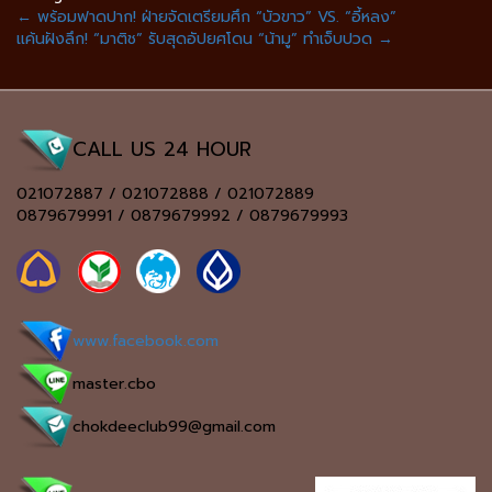
←
พร้อมฟาดปาก! ฝ่ายจัดเตรียมศึก “บัวขาว” VS. “อี้หลง”
แค้นฝังลึก! “มาติช” รับสุดอัปยศโดน “น้ามู” ทำเจ็บปวด
→
CALL US 24 HOUR
021072887 / 021072888 / 021072889
0879679991 / 0879679992 / 0879679993
www.facebook.com
master.cbo
chokdeeclub99@gmail.com