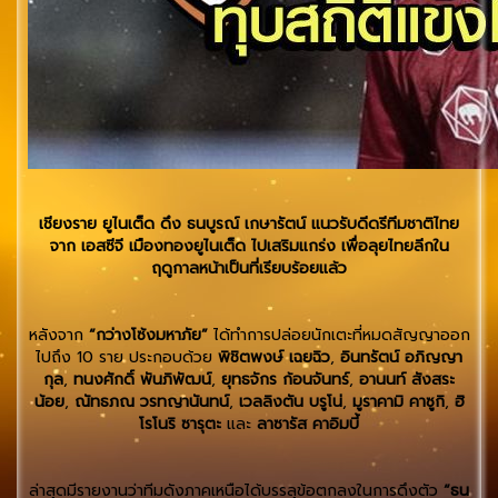
เชียงราย ยูไนเต็ด ดึง ธนบูรณ์ เกษารัตน์ แนวรับดีดรีทีมชาติไทย
จาก เอสซีจี เมืองทองยูไนเต็ด ไปเสริมแกร่ง เพื่อลุยไทยลีกใน
ฤดูกาลหน้าเป็นที่เรียบร้อยแล้ว
หลังจาก
“กว่างโซ้งมหาภัย”
ได้ทำการปล่อยนักเตะที่หมดสัญญาออก
ไปถึง 10 ราย ประกอบด้วย
พิชิตพงษ์ เฉยฉิว
,
อินทรัตน์ อภิญญา
กุล
,
ทนงศักดิ์ พันภิพัฒน์
,
ยุทธจักร ก้อนจันทร์
,
อานนท์ สังสระ
น้อย
,
ณัทธภณ วรทญานันทน์
,
เวลลิงตัน บรูโน่
,
มูราคามิ คาซูกิ
,
ฮิ
โรโนริ ซารุตะ
และ
ลาซารัส คาอิมบี้
ล่าสุดมีรายงานว่าทีมดังภาคเหนือได้บรรลุข้อตกลงในการดึงตัว
“ธน