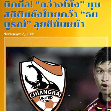
บิ๊กดีล! “กว่างโซ้ง” ทุบ
สถิติแข้งไทยคว้า “ธน
บูรณ์” ลุยซีซั่นหน้า
November 2, 2016