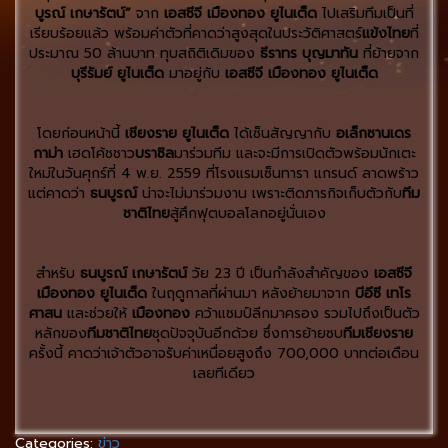
บูรณ์ เกษารัตน์”
จาก
เอสซีจี เมืองทอง ยูไนเต็ด
ไปเสริมทีมเป็นที่
เรียบร้อยแล้ว พร้อมค่าตัวที่คาดว่าสูงสุดในประวัติศาสตร์
แข้งไทย
ที่
ประมาณ 50 ล้านบาท ทุบสถิติเดิมของ
ธีราทร บุญมาทัน
ที่ย้ายจาก
บุรีรัมย์ ยูไนเต็ด
มาอยู่กับ
เอสซีจี เมืองทอง ยูไนเต็ด
โดยก่อนหน้านี้
เชียงราย ยูไนเต็ด
ได้เซ็นสัญญากับ
อเล็กซานเดร
กาม่า
เฮดโค้ชชาว
บราซิล
มาร่วมทีม และจะมีการเปิดตัวพร้อมนักเตะ
ใหม่ในวันศุกร์ที่ 4 พ.ย. 2559 ที่โรงแรมเซ็นทารา แกรนด์ ลาดพร้าว
แต่คาดว่า
ธนบูรณ์
น่าจะไม่มาร่วมงาน เพราะติดภารกิจเก็บตัวกับ
ทีม
ชาติไทย
สู้ศึกฟุตบอลโลกอยู่นั่นเอง
สำหรับ
ธนบูรณ์ เกษารัตน์
วัย 23 ปี เป็นกำลังสำคัญของ
เอสซีจี
เมืองทอง ยูไนเต็ด
ในฤดูกาลที่ผ่านมา หลังย้ายมาจาก
บีอีซี เทโร
ศาสน
และช่วยให้
เมืองทอง
คว้าแชมป์ลีกมาครอง รวมไปถึงเป็นตัว
หลักของ
ทีมชาติไทย
ชุดปัจจุบันอีกด้วย ซึ่งการย้ายซบ
ทีมเชียงราย
ครั้งนี้ คาดว่าเจ้าตัวอาจรับค่าเหนื่อยสูงถึง 700,000 บาทต่อเดือน
เลยทีเดียว
Categories:
ข่าว