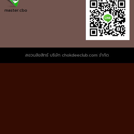
master.cbo
สงวนลิขสิทธ์ บริษัท chokdeeclub.com จำกัด