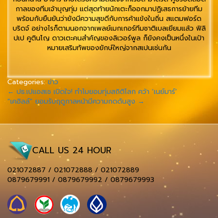
กาลของทีมเจ้าบุญทุ่ม แต่สุดท้ายนักเตะก็ออกมาปฏิเสธการย้ายทีม
พร้อมกับยืนยันว่ายังมีความสุขดีกับการค้าแข้งในถิ่น สแตมฟอร์ด
บริดจ์ อย่างไรก็ตามนอกจากเพลย์เมกเกอร์ทีมชาติเบลเยียมแล้ว ฟิลิ
ปเป คูตินโญ ดาวเตะคนสำคัญของลิเวอร์พูล ก็ยังคงเป็นหนึ่งในเป้า
หมายเสริมทัพของยักษ์ใหญ่จากสเปนเช่นกัน
Categories:
ข่าว
←
ปธ.เปแอสเช เปิดใจ! ทำไมยอมทุ่มสถิติโลก คว้า ‘เนย์มาร์’
“เคฮิลล์” ยอมรับฤดูกาลหน้ามีความกดดันสูง
→
CALL US 24 HOUR
021072887 / 021072888 / 021072889
0879679991 / 0879679992 / 0879679993