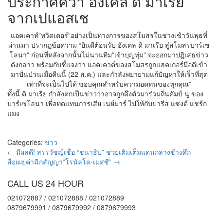
ประกาศคว้า อังเคล ดิ มาเรีย
จากเปแอสเช
แอคเคาท์”ทวิตเตอร์”อย่างเป็นทางการของสโมสรในช่วงเช้าวันพุธที่
ผ่านมา ปรากฏข้อความ “ยินดีต้อนรับ อังเคล ดิ มาเรีย สู่สโมสรบาร์เซ
โลนา” ก่อนที่หลังจากนั้นไม่นานทีม”เจ้าบุญทุ่ม” จะออกมาปฎิเสธข่าว
ดังกล่าว พร้อมกับชี้แจงว่า แอคเคาต์ของสโมสรถูกแฮคเกอร์มือดีเข้า
มาปั่นป่วนเมื่อคืนนี้ (22 ส.ค.) และกำลังพยายามแก้ปัญหาให้เร็วที่สุด
เท่าที่จะเป็นไปได้ ขอบคุณสำหรับความอดทนของทุกคุณ”
ทั้งนี้ ดิ มาเรีย กำลังตกเป็นข่าวว่าอาจถูกดึงตัวมาร่วมถิ่นคัมป์ นู ของ
บาร์เซโลนา เพื่อทดแทนการเสีย เนย์มาร์ ไปให้กับปารีส แซงต์ แชร์ก
แมง
Categories:
ข่าว
←
มีผลดี! สรรวัชญ์เชื่อ “ชนาธิป” ช่วยเติมเต็มแดนกลางช้างศึก
สื่อเผยค่าฉีกสัญญา”โรนัลโด-เมสซี”
→
CALL US 24 HOUR
021072887 / 021072888 / 021072889
0879679991 / 0879679992 / 0879679993