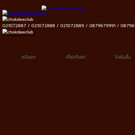
021072887 / 021072888 / 021072889 / 0879679991 / 0879
หน้าแรก
เกี่ยวกับเรา
โปรโมชั่น