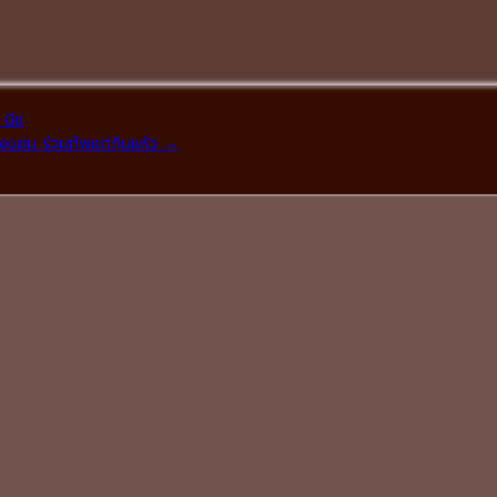
 นีซ
ลลิงแฮม ร่วมทัพแต่กินแห้ว
→