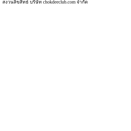
สงวนลิขสิทธ์ บริษัท chokdeeclub.com จำกัด