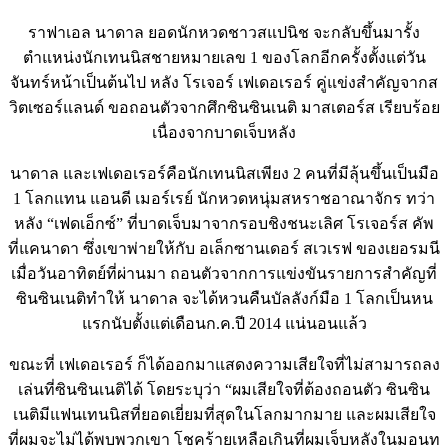
ราฟาเอล นาดาล ยอดนักหวดชาวสแปนิช จะกลับขึ้นมารั้ง
ตำแหน่งนักเทนนิสชายหมายเลข 1 ของโลกอีกครั้งตั้งแต่วัน
จันทร์หน้าเป็นต้นไป หลัง โรเจอร์ เฟเดอเรอร์ คู่แข่งสำคัญจากส
วิตเซอร์แลนด์ ขอถอนตัวจากศึกซินซินเนติ มาสเตอร์ส เรียบร้อย
เนื่องจากบาดเจ็บหลัง
นาดาล และเฟเดอเรอร์คือนักเทนนิสเพียง 2 คนที่มีลุ้นขึ้นเป็นมือ
1 โลกแทน แอนดี เมอร์เรย์ นักหวดหนุ่มสหราชอาณาจักร ทว่า
หลัง “เฟดเอ็กซ์” ที่บาดเจ็บมาจากรอบชิงชนะเลิศ โรเจอร์ส คัพ
ที่แคนาดา ซึ่งเขาพ่ายให้กับ อเล็กซานเดอร์ สเวเรฟ ของเยอรมนี
เมื่อวันอาทิตย์ที่ผ่านมา ถอนตัวจากการแข่งขันรายการสำคัญที่
ซินซินเนติทำให้ นาดาล จะได้หวนคืนบัลลังก์มือ 1 โลกเป็นหน
แรกนับตั้งแต่เดือนก.ค.ปี 2014 แน่นอนแล้ว
ขณะที่ เฟเดอเรอร์ ก็ได้ออกมาแสดงความเสียใจที่ไม่สามารถลง
เล่นที่ซินซินเนติได้ โดยระบุว่า “ผมเสียใจที่ต้องถอนตัว ซินซิน
เนติมีแฟนเทนนิสที่ยอดเยี่ยมที่สุดในโลกมากมาย และผมเสียใจ
ที่ผมจะไม่ได้พบพวกเขา โชคร้ายเหลือเกินที่ผมเจ็บหลังในมอนท