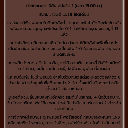
ถ่ายทอดสด: บีอิน สปอร์ต 1 (เวลา 19.00 น.)
สนาม : เซนต์ แมรี่ส์ สเตเดี้ยม
เซาธ์แฮมป์ตัน ผลงานในลีกกำลังย่ำแย่สุดๆ แพ้ 4 นัดติดต่อกันแล้ว
หลังจากเกมล่าสุดบุกแพ้เบิร์นลี่ย์ 0-1 ทำให้อันดับรูดลงมาอยู่ที่ 13
แล้ว
อย่างไรก็ตาม ทีมของกุนซือ โคล้ด ปูแอล ก็มีกำลังใจเพิ่มขึ้น หลัง
เปิดบ้านเชือดนอริช ทีมจากแชมเปี้ยนชิพ 1-0 ในเกมเอฟเอ คัพ รอบ
3 นัดแข่งใหม่
สภาพทีมยังขาด สตีเว่น เดวิส, ชาร์ลี ออสติน, เฌเรมี่ ปิเอ้ด์, แม็ตต์
ทาร์เก็ตต์, อเล็กซ์ แม็คคาร์ธี่, โซฟียาน บูฟาล ที่บาดเจ็บ
และกัปตันทีม โชเซ่ ฟอนเต้ ย้ายไปร่วมทีมเวสต์แฮมแล้วด้วยค่าตัว 8
ล้านปอนด์ หลังถูกหั่นชื่อทิ้งมาแล้ว 2 นัด ตั้งแต่ยื่นเรื่องขอย้ายทีม
ตั้งแต่ 2 สัปดาห์ก่อน
ปูแอลต้องเปลี่ยนแปลงทีมอีกครั้ง เริ่มต้นโปรแกรม 4 นัดในรอบ 10
วัน โดยจะเรียก เฟอร์กิล ฟาน ไดค์ กับ ไรอัน เบอร์ทรานด์ 2 ตัวหลัก
กลับคืนทีม
การจัดทัพผู้รักษาประตู เฟรเซอร์ ฟอร์สเตอร์ กลับมาลงเฝ้าเสา แผง
หลัง เซดริก โซอาเรส, มายะ โยชิดะ, เฟอร์กิล ฟาน ไดค์, ไรอัน เบอร์