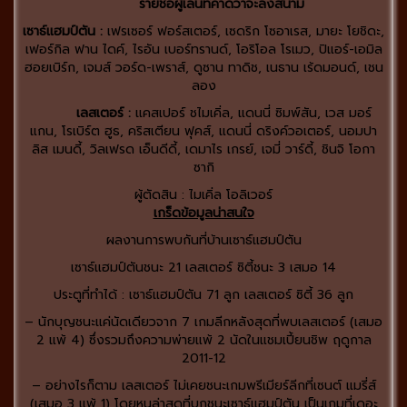
รายชื่อผู้เล่นที่คาดว่าจะลงสนาม
เซาธ์แฮมป์ตัน :
เฟรเซอร์ ฟอร์สเตอร์, เซดริก โซอาเรส, มายะ โยชิดะ,
เฟอร์กิล ฟาน ไดค์, ไรอัน เบอร์ทรานด์, โอริโอล โรเมว, ปิแอร์-เอมิล
ฮอยเบิร์ก, เจมส์ วอร์ด-เพราส์, ดูซาน ทาดิช, เนธาน เร้ดมอนด์, เชน
ลอง
เลสเตอร์ :
แคสเปอร์ ชไมเคิ่ล, แดนนี่ ซิมพ์สัน, เวส มอร์
แกน, โรเบิร์ต ฮูธ, คริสเตียน ฟุคส์, แดนนี่ ดริงค์วอเตอร์, นอมปา
ลิส เมนดี้, วิลเฟรด เอ็นดีดี้, เดมาไร เกรย์, เจมี่ วาร์ดี้, ชินจิ โอกา
ซากิ
ผู้ตัดสิน : ไมเคิ่ล โอลิเวอร์
เกร็ดข้อมูลน่าสนใจ
ผลงานการพบกันที่บ้านเซาธ์แฮมป์ตัน
เซาธ์แฮมป์ตันชนะ 21 เลสเตอร์ ซิตี้ชนะ 3 เสมอ 14
ประตูที่ทำได้ : เซาธ์แฮมป์ตัน 71 ลูก เลสเตอร์ ซิตี้ 36 ลูก
– นักบุญชนะแค่นัดเดียวจาก 7 เกมลีกหลังสุดที่พบเลสเตอร์ (เสมอ
2 แพ้ 4) ซึ่งรวมถึงความพ่ายแพ้ 2 นัดในแชมเปี้ยนชิพ ฤดูกาล
2011-12
– อย่างไรก็ตาม เลสเตอร์ ไม่เคยชนะเกมพรีเมียร์ลีกที่เซนต์ แมรี่ส์
(เสมอ 3 แพ้ 1) โดยหนล่าสุดที่บุกชนะเซาธ์แฮมป์ตัน เป็นเกมที่เดอะ