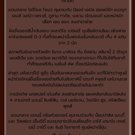
ทรานด์
แดนกลาง โอริโอล โรเมว คุมเกมกับ ปิแอร์-เอมิล ฮอยเบิร์ก แนวรุก
เจมส์ วอร์ด-เพราส์, ดูซาน ทาดิช, เนธาน เร้ดมอนด์ และหน้าเป้า
เลือก เชน ลอง ลงล่าตาข่าย
ฝั่งจิ้งจอกสีน้ำเงินของ เคลาดิโอ รานิเอรี่ กุนซืออิตาเลียน เพิ่งพ่าย
คารังต่อเชลซี 0-3 ทั้งที่ก่อนหน้านั้นฟอร์มเริ่มกลับมาดี เก็บ 4 แต้ม
จาก 2 นัด
สภาพทีมยังขาดตัวหลัก ริยาด มาห์เรซ กับ อิสลาม สลิมานี่ 2 ตัวรุก
แอลจีเรีย และ แดเนียล อมาร์ตีย์ กองกลางกานา ที่ไปรับใช้ทีมชาติ
ทำศึกแอฟริกัน เนชั่นส์ คัพ ตั้งแต่นัดก่อนแล้ว
ล่าสุด เลโอนาร์โด้ อูยัว เจ็บต้นขาพลาดช่วยทีมอีก แต่ก็มีข่าวว่าศูนย์
หน้าร่างใหญ่ยื่นเรื่องขอย้ายทีมในสัปดาห์นี้ ขณะที่ หลุยส์ เอร์นานเดซ
กองหลังบินไปสเปนเตรียมย้ายไปมาลาก้า
การจัดทัพ แคสเปอร์ ชไมเคิ่ล ลงเฝ้าเสาต่อ แผงหลังกลับมาใช้หลัง
4 ตามปกติ แดนนี่ ซิมพ์สัน, เวส มอร์แกน, โรเบิร์ต ฮูธ, คริสเตียน
ฟุคส์
แดนกลาง แดนนี่ ดริงค์วอเตอร์ คุมเกมร่วมกับ น็อมปาลิส เมนดี้
และ วิลเฟรด เอ็นดีดี้ แนวรุกอาจปรับเปลี่ยนอีก มาใช้ เดมาไร เกรย์,
เจมี่ วาร์ดี้ และ ชินจิ โอกาซากิ ศูนย์หน้าญี่ปุ่น