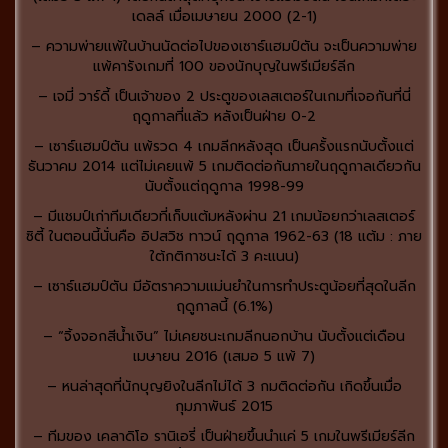
เดลล์ เมื่อเมษายน 2000 (2-1)
– ความพ่ายแพ้ในบ้านนัดต่อไปของเซาธ์แฮมป์ตัน จะเป็นความพ่าย
แพ้คารังเกมที่ 100 ของนักบุญในพรีเมียร์ลีก
– เจมี่ วาร์ดี้ เป็นเจ้าของ 2 ประตูของเลสเตอร์ในเกมที่เจอกันที่นี่
ฤดูกาลที่แล้ว หลังเป็นฝ่าย 0-2
– เซาธ์แฮมป์ตัน แพ้รวด 4 เกมลีกหลังสุด เป็นครั้งแรกนับตั้งแต่
ธันวาคม 2014 แต่ไม่เคยแพ้ 5 เกมติดต่อกันภายในฤดูกาลเดียวกัน
นับตั้งแต่ฤดูกาล 1998-99
– มีแชมป์เก่าทีมเดียวที่เก็บแต้มหลังผ่าน 21 เกมน้อยกว่าเลสเตอร์
ซิตี้ ในตอนนี้นั่นคือ อิปสวิช ทาวน์ ฤดูกาล 1962-63 (18 แต้ม : ภาย
ใต้กติกาชนะได้ 3 คะแนน)
– เซาธ์แฮมป์ตัน มีอัตราความแม่นยำในการทำประตูน้อยที่สุดในลีก
ฤดูกาลนี้ (6.1%)
– “จิ้งจอกสีน้ำเงิน” ไม่เคยชนะเกมลีกนอกบ้าน นับตั้งแต่เดือน
เมษายน 2016 (เสมอ 5 แพ้ 7)
– หนล่าสุดที่นักบุญยิงในลีกไม่ได้ 3 กมติดต่อกัน เกิดขึ้นเมื่อ
กุมภาพันธ์ 2015
– ทีมของ เคลาดิโอ รานิเอรี่ เป็นฝ่ายขึ้นนำแค่ 5 เกมในพรีเมียร์ลีก