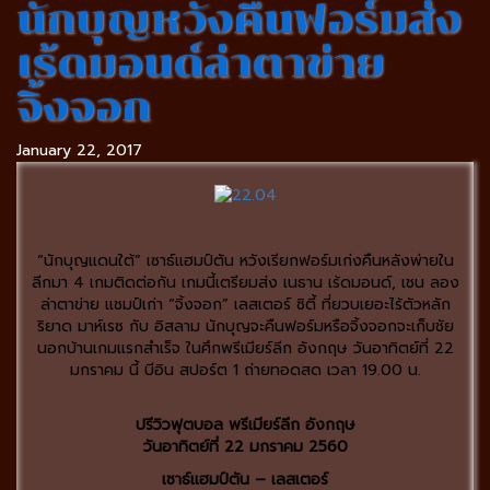
นักบุญหวังคืนฟอร์มส่ง
เร้ดมอนด์ล่าตาข่าย
จิ้งจอก
January 22, 2017
“นักบุญแดนใต้” เซาธ์แฮมป์ตัน หวังเรียกฟอร์มเก่งคืนหลังพ่ายใน
ลีกมา 4 เกมติดต่อกัน เกมนี้เตรียมส่ง เนธาน เร้ดมอนด์, เชน ลอง
ล่าตาข่าย แชมป์เก่า “จิ้งจอก” เลสเตอร์ ซิตี้ ที่ยวบเยอะไร้ตัวหลัก
ริยาด มาห์เรซ กับ อิสลาม นักบุญจะคืนฟอร์มหรือจิ้งจอกจะเก็บชัย
นอกบ้านเกมแรกสำเร็จ ในศึกพรีเมียร์ลีก อังกฤษ วันอาทิตย์ที่ 22
มกราคม นี้ บีอิน สปอร์ต 1 ถ่ายทอดสด เวลา 19.00 น.
ปรีวิวฟุตบอล พรีเมียร์ลีก อังกฤษ
วันอาทิตย์ที่ 22 มกราคม 2560
เซาธ์แฮมป์ตัน – เลสเตอร์