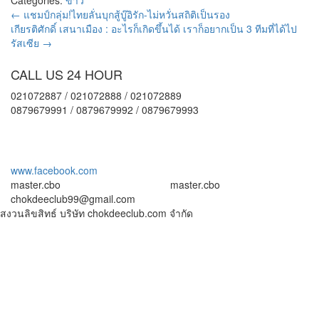
←
แชมป์กลุ่ม!ไทยลั่นบุกสู้บู๊อิรัก-ไม่หวั่นสถิติเป็นรอง
เกียรติศักดิ์ เสนาเมือง : อะไรก็เกิดขึ้นได้ เราก็อยากเป็น 3 ทีมที่ได้ไป
รัสเซีย
→
CALL US 24 HOUR
021072887 / 021072888 / 021072889
0879679991 / 0879679992 / 0879679993
www.facebook.com
master.cbo
master.cbo
chokdeeclub99@gmail.com
สงวนลิขสิทธ์ บริษัท chokdeeclub.com จำกัด