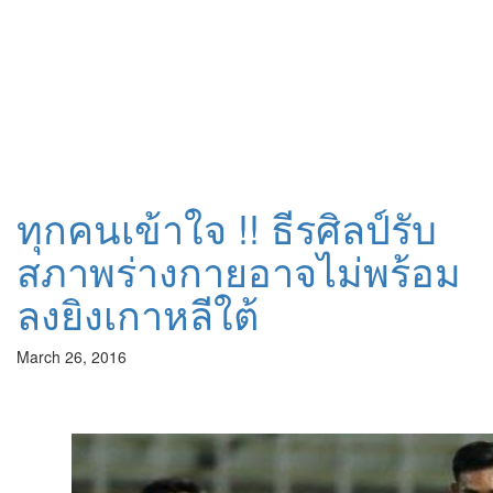
ทุกคนเข้าใจ !! ธีรศิลป์รับ
สภาพร่างกายอาจไม่พร้อม
ลงยิงเกาหลีใต้
March 26, 2016