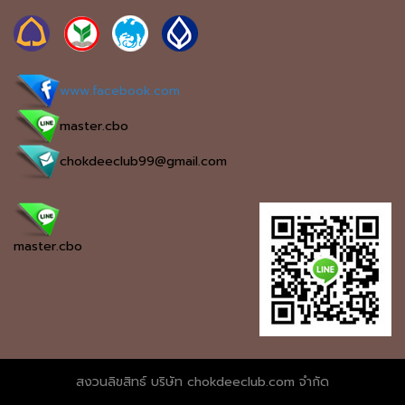
www.facebook.com
master.cbo
chokdeeclub99@gmail.com
master.cbo
สงวนลิขสิทธ์ บริษัท chokdeeclub.com จำกัด