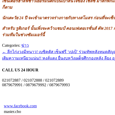
เซ็นเตอร์ฮาล์ฟชาวเยอรมันตกเป็นเป้าสนใจของ เชลซี มาสักพักแล้ว 
ก็ตาม
นักเตะวัย 24 ปี จะเข้ามาตรวจร่างกายกับทางสโมสร ก่อนที่จะเซ็นส
สำหรับ รูดิเกอร์ นั้นเพิ่งจะคว้าแชมป์ คอนเฟเดอเรชั่นส์ คัพ 201
ร่วมทีมในช่วงซัมเมอร์นี้
Categories:
ข่าว
←
ลีกไก่งวงมีหนาว! เบซิคตัส เซ็นฟรี ‘เปเป้’ ร่วมทัพหลังหมดสั
เติมความเหนียวแน่น!! หงส์แดง ยื่นงบหวังเผด็จศึกกองหลัง ลียง อุ
CALL US 24 HOUR
021072887 / 021072888 / 021072889
0879679991 / 0879679992 / 0879679993
www.facebook.com
master.cbo