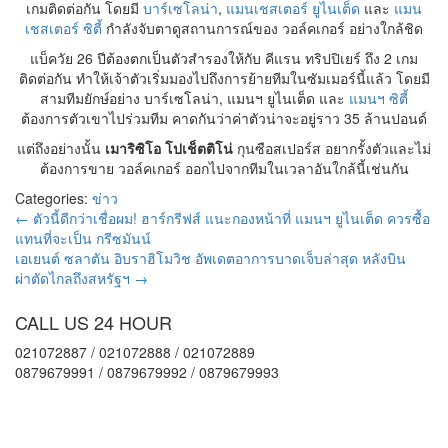
เกมติดต่อกัน โดยมี
บาร์เซโลน่า
,
แมนเชสเตอร์ ยูไนเต็ด
และ
แมน
เชสเตอร์ ซิตี้
กำลังจับตาดูสถานการณ์ของ วอล์คเกอร์ อย่างใกล้ชิด
แบ็ควัย 26 ปีต้องตกเป็นตัวสำรองให้กับ คีแรน ทริปปิเยร์ ถึง 2 เกม
ติดต่อกัน ทำให้เจ้าตัวเริ่มมองไปถึงการย้ายทีมในซัมเมอร์นี้แล้ว โดยมี
สามทีมยักษ์อย่าง บาร์เซโลน่า, แมนฯ ยูไนเต็ด และ
แมนฯ ซิตี้
ต้องการตัวเขาไปร่วมทีม คาดกันว่าค่าตัวน่าจะอยู่ราว 35 ล้านปอนด์
แต่ถึงอย่างนั้น
เมาริซิโอ โปเช็ตติโน่
กุนซือสเปอร์ส อยากรั้งตัวและไม่
ต้องการขาย วอล์คเกอร์ ออกไปจากทีมในเวลาอันใกล้นี้เช่นกัน
Categories:
ข่าว
←
ตัวนี้ดีกว่าเชื่อผม! ฮาร์กรีฟส์ แนะกองหน้าที่ แมนฯ ยูไนเต็ด ควรซื้อ
แทนที่จะเป็น กรีซมันน์
เอเยนต์ ซลาตัน อิบราฮิโมวิช อัพเดตอาการบาดเจ็บล่าสุด หลังบิน
ผ่าตัดไกลถึงสหรัฐฯ
→
CALL US 24 HOUR
021072887 / 021072888 / 021072889
0879679991 / 0879679992 / 0879679993