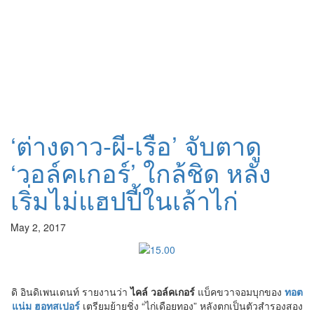
‘ต่างดาว-ผี-เรือ’ จับตาดู
‘วอล์คเกอร์’ ใกล้ชิด หลัง
เริ่มไม่แฮปปี้ในเล้าไก่
May 2, 2017
ดิ อินดิเพนเดนท์ รายงานว่า
ไคล์ วอล์คเกอร์
แบ็คขวาจอมบุกของ
ทอต
แน่ม ฮอทสเปอร์
เตรียมย้ายชิ่ง “ไก่เดือยทอง” หลังตกเป็นตัวสำรองสอง