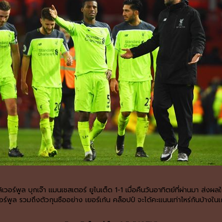
์พูล บุกเจ๊า แมนเชสเตอร์ ยูไนเต็ด 1-1 เมื่อคืนวันอาทิตย์ที่ผ่านมา ส่งผลให
วอร์พูล รวมถึงตัวกุนซืออย่าง เยอร์เก้น คล็อปป์ จะได้คะแนนเท่าไหร่กันบ้างในเก