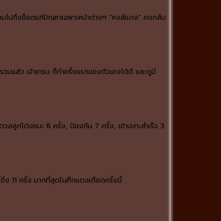
น รวมไปถึงช็อตแก้ปัญหาเฉพาะหน้าต่างๆ “หงส์แดง” คงกลับ
รวมแล้ว เจ้าเทรน ก็ทำครั้งแรกของตัวเองได้ดี และดูมี
ลลูกโด่งชนะ 8 ครั้ง, ป้องกัน 7 ครั้ง, เข้าปะทะสำเร็จ 3
ึง 11 ครั้ง มากที่สุดในศึกแดงเดือดครั้งนี้