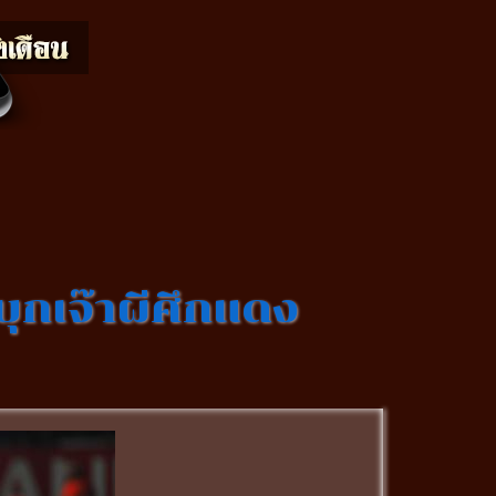
ุกเจ๊าผีศึกแดง