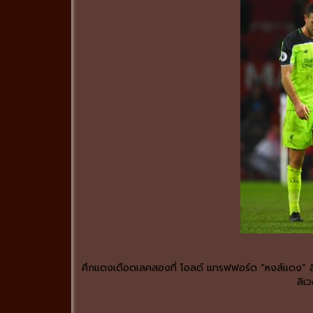
ศึกแดงเดือดเลคสองที่ โอลด์ แทรฟฟอร์ด “หงส์แดง” ลิเวอร
ลิเ