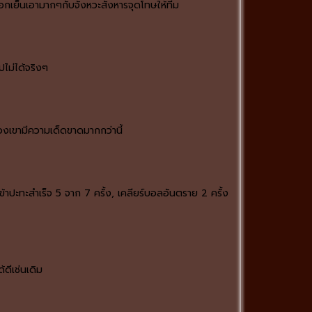
ยือกเย็นเอามากๆกับจังหวะสังหารจุดโทษให้ทีม
ปไม่ได้จริงๆ
ของเขามีความเด็ดขาดมากกว่านี้
าปะทะสำเร็จ 5 จาก 7 ครั้ง, เคลียร์บอลอันตราย 2 ครั้ง
้ดีเช่นเดิม