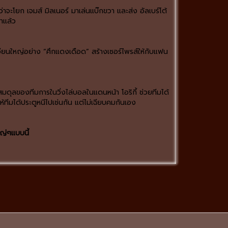
าจะโยก เจมส์ มิลเนอร์ มาเล่นแบ๊กขวา และส่ง อัลเบร์โต้
มาแล้ว
งเวียนใหญ่อย่าง “ศึกแดงเดือด” สร้างเซอร์ไพรส์ให้กับแฟน
มดุลของทีมการในวิ่งไล่บอลในแดนหน้า โอริกี้ ช่วยทีมได้
ให้ทีมได้ประตูหนีไปเช่นกัน แต่ไม่เฉียบคมกันเอง
ญ่ๆแบบนี้