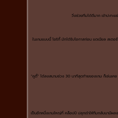
วิ่งช่วยทีมได้ดีมาก เข้าปะทะแ
ในเกมแบบนี้ โอริกี้ มักได้รับโอกาสก่อน แดเนียล สเตอร
“คูตี้” ได้ลงสนามช่วง 30 นาทีสุดท้ายของเกม ก็เช่นเคย เ
เป็นอีกหนึ่งเกมใหญ่ที่ คล็อปป์ ปลุกเร้าให้ทีมกลับมามีผล