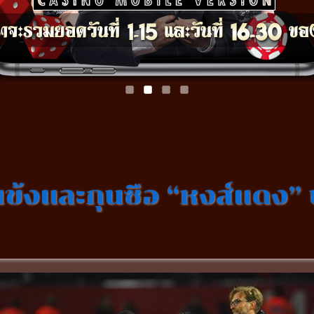
ข้งและกุนซือ “หงส์แดง” บ