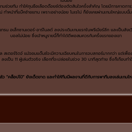
ไม่น้อย
นามช่วยทีม ทำให้กุนซือเลือดด๊อยช์ต้องตัดสินใจครั้งสำคัญ โดยมีการคาดการว่
น่ ทำหน้าที่แบ๊คซ้ายแทน เพราะอย่างน้อย โมเรโน่ ก็ยังเคยผ่านเกมใหญ่แบบนี้
าง เทรน อเล็กซานเดอร์-อาร์โนลด์ ลงประเดิมเกมแรกในพรีเมียร์ลีก และเป็นสั
บอลไม่น้อย ซึ่งเจ้าหนูรายนี้ก็ทำได้ดีพอสมควรกับครั้งแรกของเขา
ล สเตอร์ริดจ์ แม้จอมแด๊นซ์จะมีความเฉียบคมในการจบสกอร์มากกว่า แต่เพื่อส
ญ่ ลงเป็น 11 ผู้เล่นตัวจริง เลือกที่จะปล่อยในช่วง 30 นาทีสุดท้าย ซึ่งก็เกือบทำ
้ว “คล็อปโป้” ยังเด็ดขาด และทำให้ทีมมีผลงานที่ดีกับการพาทีมลงเล่นเกมให