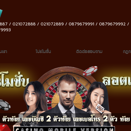
887 / 021072888 / 021072889 / 0879679991 / 0879679992 /
79993
ับเรา
โปรโมชั่น
ติดต่อสอบถาม
กฏกา