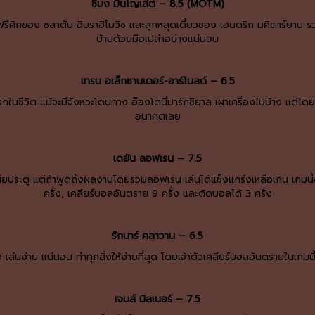
ซิมง มินโญเล่ต์ – 8.5 (MOTM)
งลูกฟรีคิกของ ซลาตัน อิบราฮิโมวิช และลูกหลุดเดี่ยวของ เฮนดริก มคิตาร์ยา
บ้านด้วยมือเปล่าอย่างแน่นอน
เทรน อเล็กซานเดอร์-อาร์โนลด์ – 6.5
รกในชีวิต แม้จะมีจังหวะโดนทาง อ็องโตนี่มาร์กซิยาล เผาเครื่องไปบ้าง แต่โดย
อนาคตเลย
เดยัน ลอฟเรน – 7.5
ยประตู แต่ถ้าพูดถึงผลงานโดยรวมลอฟเรน เล่นได้แข็งแกร่งเหลือเกิน เกมนี้ดว
ครั้ง, เคลียร์บอลอันตราย 9 ครั้ง และตัดบอลได้ 3 ครั้ง
รักนาร์ คลาวาน – 6.5
ล่นง่าย แน่นอน ทำทุกสิ่งให้ง่ายที่สุด โดยเจ้าตัวเคลียร์บอลอันตรายในเกมนี้ถ
เจมส์ มิลเนอร์ – 7.5