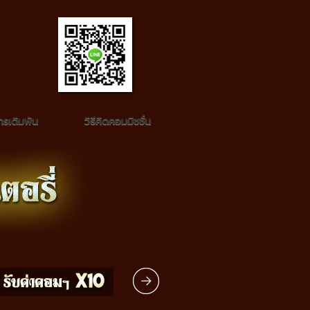
รเดิมพัน
วิธีคิดคอมมิชชั่น