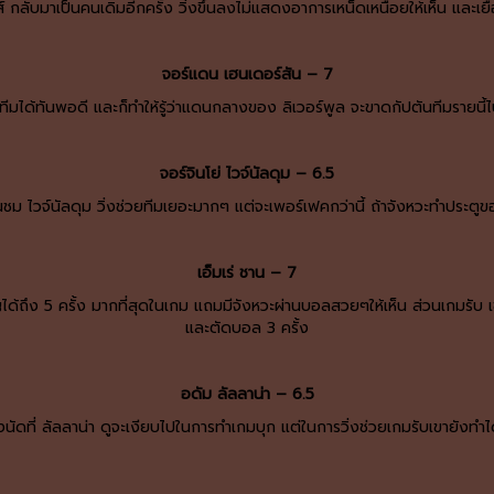
์ กลับมาเป็นคนเดิมอีกครั้ง วิ่งขึ้นลงไม่แสดงอาการเหน็ดเหนื่อยให้เห็น และเ
จอร์แดน เฮนเดอร์สัน – 7
ีมได้ทันพอดี และก็ทำให้รู้ว่าแดนกลางของ ลิเวอร์พูล จะขาดกัปตันทีมรายนี้ไ
จอร์จินโย่ ไวจ์นัลดุม – 6.5
ชื่นชม ไวจ์นัลดุม วิ่งช่วยทีมเยอะมากๆ แต่จะเพอร์เฟคกว่านี้ ถ้าจังหวะทำประตู
เอ็มเร่ ชาน – 7
้ถึง 5 ครั้ง มากที่สุดในเกม แถมมีจังหวะผ่านบอลสวยๆให้เห็น ส่วนเกมรับ เข้
และตัดบอล 3 ครั้ง
อดัม ลัลลาน่า – 6.5
่งนัดที่ ลัลลาน่า ดูจะเงียบไปในการทำเกมบุก แต่ในการวิ่งช่วยเกมรับเขายังทำได