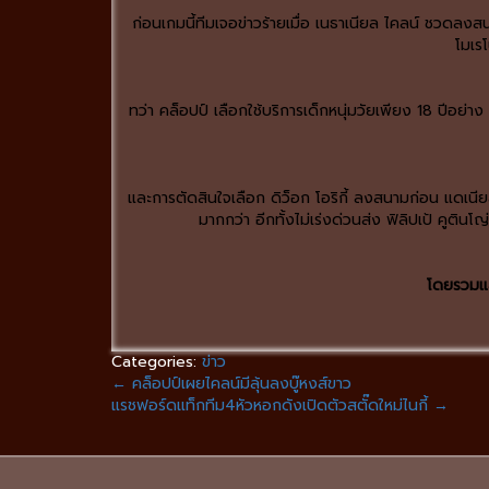
ก่อนเกมนี้ทีมเจอข่าวร้ายเมื่อ เนธาเนียล ไคลน์ ชวดลงส
โมเรโ
ทว่า คล็อปป์ เลือกใช้บริการเด็กหนุ่มวัยเพียง 18 ปีอย่
และการตัดสินใจเลือก ดิว็อก โอริกี้ ลงสนามก่อน แดเนีย
มากกว่า อีกทั้งไม่เร่งด่วนส่ง ฟิลิปเป้ คูตินโ
โดยรวมแล
Categories:
ข่าว
←
คล็อปป์เผยไคลน์มีลุ้นลงบู๊หงส์ขาว
แรชฟอร์ดแท็กทีม4หัวหอกดังเปิดตัวสตั๊ดใหม่ไนกี้
→