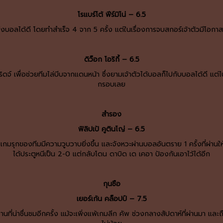
โรแบร์โต้ ฟีร์มิโน่ – 6.5
ย่งบอลได้ดี โดยทำสำเร็จ 4 จาก 5 ครั้ง แต่ในเรื่องการจบสกอร์เจ้าตัวมีโอกาสน
ดิว็อก โอริกี้ – 6.5
์ริดจ์ เพื่อช่วยทีมไล่บีบจากแดนหน้า ซึ่งยามเจ้าตัวได้บอลก็ไปกับบอลได้ดี แ
กรอบเลย
สำรอง
ฟิลิปเป้ คูตินโญ่ – 6.5
กมรุกของทีมมีความวูบวาบยิ่งขึ้น และจังหวะผ่านบอลอันตราย 1 ครั้งที่ผ่านให้ โ
ได้ประตูหนีเป็น 2-0 แต่กลับโดน ดาบิด เด เคอา ป้องกันเอาไว้ได้อีก
กุนซือ
เยอร์เก้น คล็อปป์ – 7.5
งานที่น่าชื่นชมอีกครั้ง แม้จะเพิ่งแพ้เกมลีก คัพ ช่วงกลางสัปดาห์ที่ผ่านมา แ