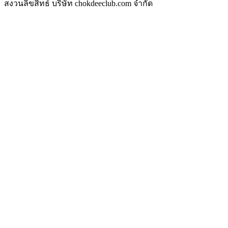
สงวนลิขสิทธ์ บริษัท chokdeeclub.com จำกัด