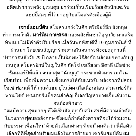
อดีตปราการหลัง ยูเวนตุส มาร่วมก๊วนเรียบร้อย ตัวนักเตะรับ
แฮปปี้สุดๆ ที่ได้มาอยู่กับสโมสรดังเมืองผู้ดี
เซาธ์แฮมป์ตัน
สโมสรแกร่งในศึก พรีเมียร์ลีก อังกฤษ
ทำการคว้าตัว
มาร์ติน กาเซเรส
กองหลังทีมชาติอุรุกวัย มาเสริม
ทัพแบบไม่มีค่าตัวเรียบร้อย เมื่อวันพฤหัสบดีที่ 16 กุมภาพันธ์ ที่
ผ่านมา โดยเซ็นสัญญาร่วมงานกันจนกระทั่งจบฤดูกาลนี้
ปราการหลังวัย 29 ปี กลายเป็นนักเตะไร้สังกัด หลังแยกทางกับ ยู
เวนตุส สโมสรยักษ์ใหญ่ในศึก กัลโช่ เซเรีย อา อิตาลี เมื่อช่วง
ซัมเมอร์ปีที่แล้ว จนล่าสุด “นักบุญ” กระชากตัวมาร่วมก๊วน
เรียบร้อย เพื่อเพิ่มความแข็งแกร่งให้กับแนวรับ หลังจากที่ปล่อย
โชเซ่ ฟอนเต้ ให้ เวสต์แฮม ยูไนเต็ด เมื่อเดือนก่อน ส่วน เฟอร์กิล
ฟาน ไดค์ เซนเตอร์แบ็กคนสำคัญ ก็เจอปัญหาบาดเจ็บเล่นงาน
จนต้องพักยาว
“ผมมีความสุขมากๆ ที่ได้เซ็นสัญญากับสโมสรที่มีความสำคัญ
ในวงการฟุตบอลอังกฤษ ซึ่งผมก็กำลังตั้งตารอที่จะได้ร่วมงาน
กับบรรดาเพื่อนใหม่ ด้วยตัวเลือกต่างๆ ที่ผมมี ผมคิดว่า นี่คือตัว
เลือกที่ดีที่สุดสำหรับผมแล้วในการย้ายมา เซาธ์แฮมป์ตัน ผม