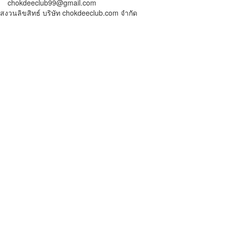
chokdeeclub99@gmail.com
สงวนลิขสิทธ์ บริษัท chokdeeclub.com จำกัด