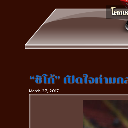
“ซิโก้” เปิดใจท่ามก
March 27, 2017