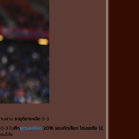
บ้านพ่าย
ซาอุดิอาระเบีย
0-3
0-3 ใน
ศึก
ฟุตบอลโลก
2018 รอบคัดเลือก โซนเอเชีย 12
่ยนโค้ช