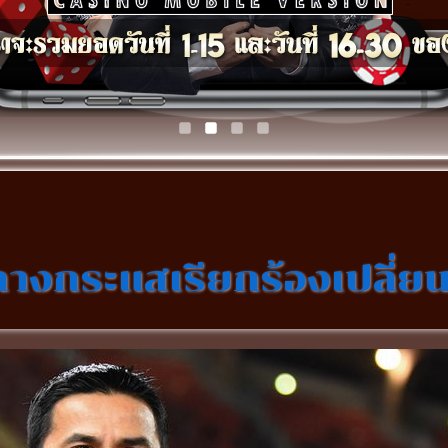
ลางกระแสเรียกร้องเปลี่ยน