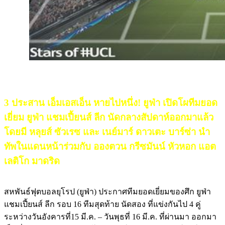
3 ประสาน เอ็มเอสเอ็น หายไปหนึ่ง! ยูฟ่า เปิดโผทีมยอด
เยี่ยม ยูฟ่า แชมเปี้ยนส์ ลีก นัดกลางสัปดาห์ออกมาแล้ว
โดยมี หลุยส์ ซัวเรซ และ เนย์มาร์ ดาวเตะ บาร์ซ่า นำ
ทัพในแดนหน้าร่วมกับ อองตวน กรีซมันน์ หัวหอก แอต
เลติโก มาดริด
สหพันธ์ฟุตบอลยุโรป (ยูฟ่า) ประกาศทีมยอดเยี่ยมของศึก ยูฟ่า
แชมเปี้ยนส์ ลีก รอบ 16 ทีมสุดท้าย นัดสอง ที่แข่งกันไป 4 คู่
ระหว่างวันอังคารที่15 มี.ค. – วันพุธที่ 16 มี.ค. ที่ผ่านมา ออกมา