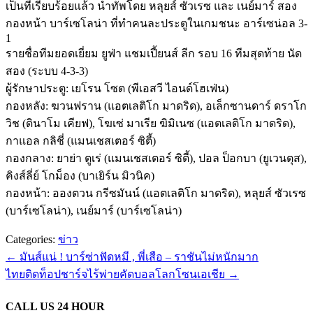
เป็นที่เรียบร้อยแล้ว นำทัพโดย หลุยส์ ซัวเรซ และ เนย์มาร์ สอง
กองหน้า บาร์เซโลน่า ที่ทำคนละประตูในเกมชนะ อาร์เซน่อล 3-
1
รายชื่อทีมยอดเยี่ยม ยูฟ่า แชมเปี้ยนส์ ลีก รอบ 16 ทีมสุดท้าย นัด
สอง (ระบบ 4-3-3)
ผู้รักษาประตู: เยโรน โซต (พีเอสวี ไอนด์โฮเฟ่น)
กองหลัง: ฆวนฟราน (แอตเลติโก มาดริด), อเล็กซานดาร์ ดราโก
วิช (ดินาโม เคียฟ), โฆเซ่ มาเรีย ฆิมิเนซ (แอตเลติโก มาดริด),
กาแอล กลิชี่ (แมนเชสเตอร์ ซิตี้)
กองกลาง: ยาย่า ตูเร่ (แมนเชสเตอร์ ซิตี้), ปอล ป็อกบา (ยูเวนตุส),
คิงส์ลี่ย์ โกม็อง (บาเยิร์น มิวนิค)
กองหน้า: อองตวน กรีซมันน์ (แอตเลติโก มาดริด), หลุยส์ ซัวเรซ
(บาร์เซโลน่า), เนย์มาร์ (บาร์เซโลน่า)
Categories:
ข่าว
←
มันส์แน่ ! บาร์ซ่าฟัดหมี , พี่เสือ – ราชันไม่หนักมาก
ไทยติดท็อปชาร์จไร้พ่ายคัดบอลโลกโซนเอเชีย
→
CALL US 24 HOUR