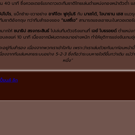
น 40 นาที ซึ่งควอเตอร์แรกดาวเตะทีมชาติไทยเล่นตำแหน่งกองหน้าตัวต่ำ แล
ัปโปโร
, แบ็กซ้าย-ขวาอย่าง
อาคิโตะ ฟูคุโมริ
กับ
มาเซโด้, โจนาธาน เฮส
แนวรุ
ทีมชาติอังกฤษ ทว่าทีมสำรองของ
“เมสซี่เจ”
สามารถแซงเอาชนะในควอเตอร์
หมากให้
ชนาธิป สรงกระสินธ์
ไปเล่นทีมตัวจริงแทนที่
เจย์ โบธรอยด์
ตำแหน่งก
จบลงแค่ 10 นาที เนื่องจากมีฝนตกลงมาอย่างหนัก ทำให้ยุติการแข่งขันเกมอุ่น
ะอยู่ทีมสำรอง เนื่องจากพวกเราเข้าใจกัน เพราะว่าเราเล่นด้วยกันมาก่อนหน้านี้ 
งจากทีมเล่นหลายระบบอย่าง 5-2-3 ซึ่งถือว่าระบบหายใจดีขึ้นกว่าเดิม แม้ว
หนึ่ง”
ี้ยนส์ ลีก