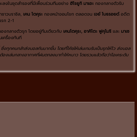
ะลงในชุดสำรองที่มีเพื่อนร่วมทีมอย่าง
ฮิโรยูกิ มาเอะ
กองกลางตัวรับ
กชาวบราซิล,
เคน โตคุระ
กองหน้าจอมโขก ตลอดจน
เจย์ โบธรอยด์
อดีต
แรก 2-1
องกลางตัวรุก โดยอยู่ทีมเดียวกับ
เคนโตคุระ, อาคิโตะ ฟูคุโมริ
และ
มาเซ
เครื่องทันที
ซึ่งทุกคนกล้าส่งบอลกันมากขึ้น โดยที่โค้ชให้เล่นเกมรับเป็นรุกให้ไว ส่งบอล
่าต้องเล่นกลางอากาศที่ฝนตกลงมาทำให้หนาว โดยรวมแล้วถือว่าโอเคระดับ