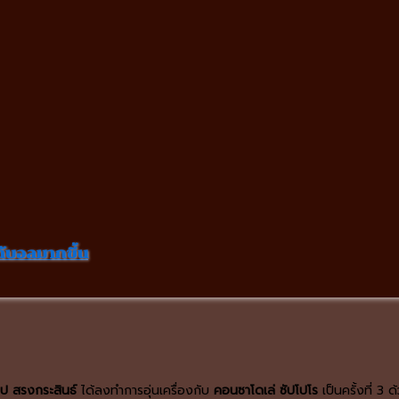
ด้บอลมากขึ้น
ิป สรงกระสินธ์
ได้ลงทำการอุ่นเครื่องกับ
คอนซาโดเล่ ซัปโปโร
เป็นครั้งที่ 3