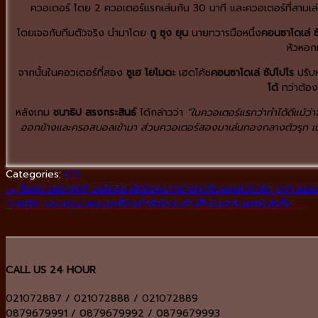
ควอเตอร์ โดย 2 ควอเตอร์แรกเล่นกัน 30 นาที และควอเตอร์ที่สามเล่
โดยเจอกับทีมตัวจริง นำมาโดย
กู ซุง ยุน
นายทวารมือหนึ่ง
คอนซาโดเล่ ซ
หัวหอก
จากนั้นในคอวเตอร์ที่สอง
ชูเฮ โยโมดะ
เฮดโค้ช
คอนซาโดเล่ ซัปโปโร
ปรับ
โด้
ทว่าต้อง
หลังเกม
ชนาธิป สรงกระสินธ์
ได้กล่าวว่า
“ในควอเตอร์แรกว่าทำได้ดีแม้ว่าจ
ออกข้างและครอสบอลเข้ามา ส่วนควอเตอร์สองมาเล่นกองกลางตัวรุก เนื่อ
Categories:
ข่าว
←
ถึงคราวแตกหัก!! อเล็กซิส เปิดใจอยากย้ายหนีปืนลงเล่นในศึก ยูฟ่า แชมเป
‘ราเยวัช’ ขอบคุณแฟนบอลที่ส่งกำลังใจจนช้างศึกป้องกันแชมป์สำเร็จ
→
CALL US 24 HOUR
021072887 / 021072888 / 021072889
0879679991 / 0879679992 / 0879679993