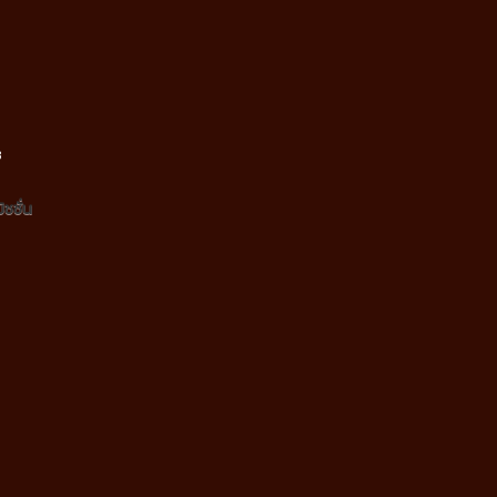
3
ิชชั่น