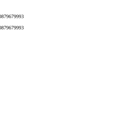
 0879679993
 0879679993