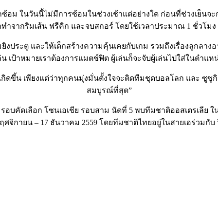
งฝึกซ้อม ในวันนี้ไม่มีการซ้อมในช่วงเช้าแต่อย่างใด ก่อนที่ช่วงเย็
าทำจากริมเส้น ฟรีคิก และจบสกอร์ โดยใช้เวลาประมาณ 1 ชั่วโมง 
อมยิงประตู และให้เด็กสร้างความคุ้นเคยกับเกม รวมถึงเรื่องลูกลา
รเล่น เป้าหมายเราต้องการแมตช์ฟิต ผู้เล่นก็จะจับผู้เล่นไปใส่ในตำแ
ห้เกิดขึ้น เพียงแต่ว่าทุกคนมุ่งมั่นตั้งใจจะติดทีมชุดบอลโลก และ ซูซ
สมบูรณ์ที่สุด”
อบคัดเลือก โซนเอเชีย รอบสาม นัดที่ 5 พบทีมชาติออสเตรเลีย 
พฤศจิกายน – 17 ธันวาคม 2559 โดยทีมชาติไทยอยู่ในสายเอร่วมกับ ฟิ