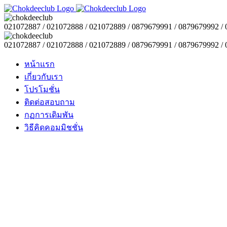
021072887 / 021072888 / 021072889 / 0879679991 / 0879679992 /
021072887 / 021072888 / 021072889 / 0879679991 / 0879679992 /
หน้าแรก
เกี่ยวกับเรา
โปรโมชั่น
ติดต่อสอบถาม
กฏการเดิมพัน
วิธีคิดคอมมิชชั่น